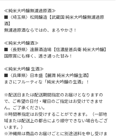
≪純米大吟醸無濾過原酒≫
■〈埼玉県〉松岡醸造【武蔵国 純米大吟醸無濾過原
酒】
無濾過原酒ならではの、まろやかさ！
≪純米大吟醸酒≫
■〈長野県〉遠藤酒造場【信濃屋甚兵衛 純米大吟醸】
国際賞にも輝く、透き通った甘み！
≪純米大吟醸 生酒≫
■〈兵庫県〉日本盛【麗潤 純米大吟醸生酒】
まさにフルーティな「純米大吟醸の生酒」！
※配送日または配送期間指定のお届けとなりますの
で、ご希望の日付・曜日のご指定はお受けできませ
ん。ご了承ください。
※時間帯指定はお受けすることができます。（一部地
域または配送上の都合により順守できない場合もござ
います。）
※沖縄県は商品のお届けごとに別途送料を申し受けま