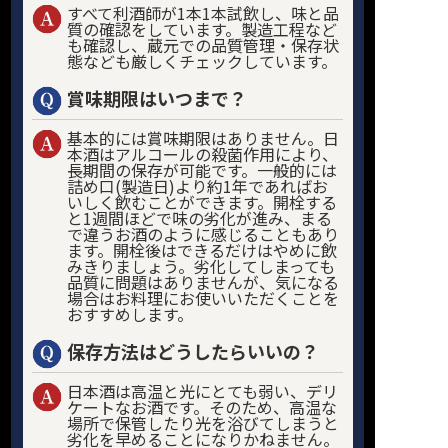
すべて利酒師が1本1本試飲し、味と品
質の確認をしています。製造工程など
も確認し、蔵元での品質管理・保存状
態なども厳しくチェックしています。
賞味期限はいつまで？
基本的には賞味期限はありません。日
本酒はアルコールの殺菌作用により、
長期間の保存が可能です。一般的には
詰め口(製造日)より約1年であればお
いしく飲むことができます。開栓する
と1週間ほどで味の劣化が進み、まる
で違うお酒のように感じることもあり
ます。開栓後はできるだけはやめに飲
みきりましょう。劣化してしまっても
品質に問題はありませんが、気になる
場合はお料理にお使いいただくことを
おすすめします。
保存方法はどうしたらいいの？
日本酒は高温と光にとても弱い、デリ
ケートなお酒です。そのため、高温な
場所で保管したり光を浴びてしまうと
劣化を早めることになりかねません。