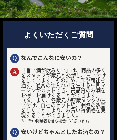
よくいただくご質問
なんでこんなに安いの？
「旨い酒が飲みたい」は、商品の多く
をスタッフが蔵元と交渉し、買い付け
をしています。そのため、卸や商社を
通す、通常の仕入れで発生する中間マ
ージンがカットでき、高品質のお酒を
お得にお届けすることができます。
（※）また、各蔵元の貯蔵タンクの買
い付け、自社のセット組、梱包の改善
をしたことにより、お買い得価格を実
現することができました。
※一部中間業者を含む場合がございます。
安いけどちゃんとしたお酒なの？