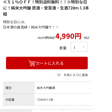
≪５１％ＯＦＦ！特別送料無料！！≫特別な日
に！純米大吟醸 原酒・受賞酒・生酒720ｍｌ3本
組
特別な日には、
日本酒の最高峰！純米大吟醸で！！
4,990円
10,270円 税込
税込
数量
カートに入れる
お気に入りに追加
種別
純米大吟醸酒
内容量
720ml×3本