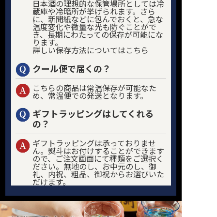
日本酒の理想的な保管場所としては冷
蔵庫や冷暗所が挙げられます。さら
に、新聞紙などに包んでおくと、急な
温度変化や微量な光も防ぐことがで
き、長期にわたっての保存が可能にな
ります。
詳しい保存方法についてはこちら
クール便で届くの？
こちらの商品は常温保存が可能なた
め、常温便での発送となります。
ギフトラッピングはしてくれる
の？
ギフトラッピングは承っておりませ
ん。熨斗はお付けすることができます
ので、ご注文画面にて種類をご選択く
ださい。無地のし、お中元のし、御
礼、内祝、粗品、御祝からお選びいた
だけます。