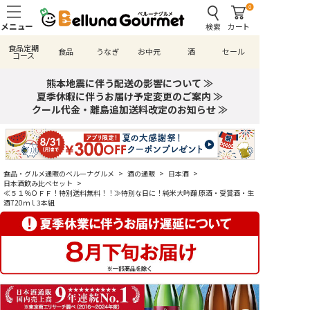
0
検索
カート
食品定期
食品
うなぎ
お中元
酒
セール
コース
熊本地震に伴う配送の影響について ≫
夏季休暇に伴うお届け予定変更のご案内 ≫
クール代金・離島追加送料改定のお知らせ ≫
食品・グルメ通販のベルーナグルメ
>
酒の通販
>
日本酒
>
日本酒飲み比べセット
>
≪５１％ＯＦＦ！特別送料無料！！≫特別な日に！純米大吟醸 原酒・受賞酒・生
酒720ｍｌ3本組