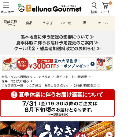
0
検索
カート
食品定期
食品
うなぎ
お中元
酒
セール
コース
熊本地震に伴う配送の影響について ≫
夏季休暇に伴うお届け予定変更のご案内 ≫
クール代金・離島追加送料改定のお知らせ ≫
食品・グルメ通販のベルーナグルメ
>
夏ギフト・お中元通販
>
職場・取引先に贈る
>
うなぎ割烹一愼 うなぎ蒲焼 お楽しみ３点セット【お届け期間指定可】