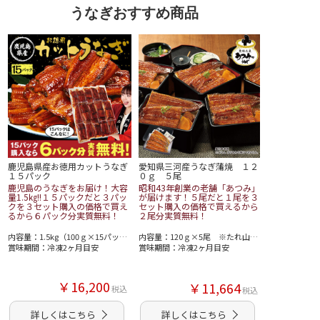
うなぎおすすめ商品
鹿児島県産お徳用カットうなぎ
愛知県三河産うなぎ蒲焼 １２
１５パック
０ｇ ５尾
鹿児島のうなぎをお届け！大容
昭和43年創業の老舗「あつみ」
量1.5㎏!!１５パックだと３パッ
が届けます！５尾だと１尾を３
クを３セット購入の価格で買え
セット購入の価格で買えるから
るから６パック分実質無料！
２尾分実質無料！
内容量：1.5kg（100ｇ×15パック） ※タレこみ
内容量：120ｇ×5尾 ※たれ山椒付き
賞味期間：冷凍2ヶ月目安
賞味期間：冷凍2ヶ月目安
￥16,200
￥11,664
税込
税込
詳しくはこちら
詳しくはこちら