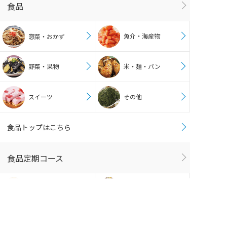
食品
魚介・海産物
惣菜・おかず
野菜・果物
米・麺・パン
スイーツ
その他
食品トップはこちら
食品定期コース
和風惣菜
洋風惣菜
中華惣菜
肉惣菜