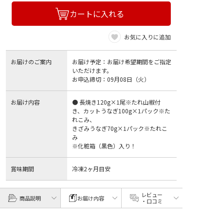
カートに入れる
お気に入りに追加
お届けのご案内
お届け予定：お届け希望期間をご指定
いただけます。
お申込締切：09月08日（火）
お届け内容
● 長焼き120g×1尾※たれ山椒付
き、カットうなぎ100g×1パック※た
れこみ、
きざみうなぎ70g×1パック※たれこ
み
※化粧箱（黒色）入り！
賞味期間
冷凍2ヶ月目安
レビュー
商品説明
お届け内容
・口コミ