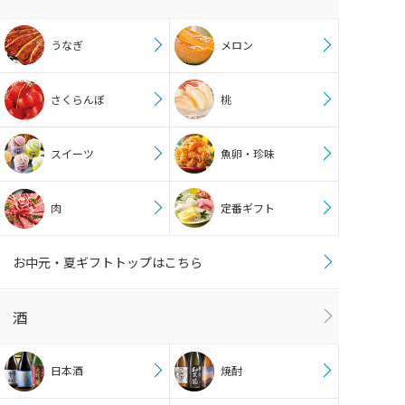
うなぎ
メロン
さくらんぼ
桃
スイーツ
魚卵・珍味
肉
定番ギフト
お中元・夏ギフトトップはこちら
酒
日本酒
焼酎