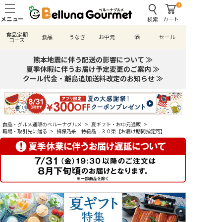
0
検索
カート
食品定期
食品
うなぎ
お中元
酒
セール
コース
熊本地震に伴う配送の影響について ≫
夏季休暇に伴うお届け予定変更のご案内 ≫
クール代金・離島追加送料改定のお知らせ ≫
食品・グルメ通販のベルーナグルメ
>
夏ギフト・お中元通販
>
職場・取引先に贈る
>
揖保乃糸 特級品 ３０束【お届け期間指定可】