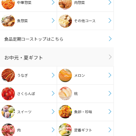
中華惣菜
肉惣菜
魚惣菜
その他コース
食品定期コーストップはこちら
お中元・夏ギフト
うなぎ
メロン
さくらんぼ
桃
スイーツ
魚卵・珍味
肉
定番ギフト