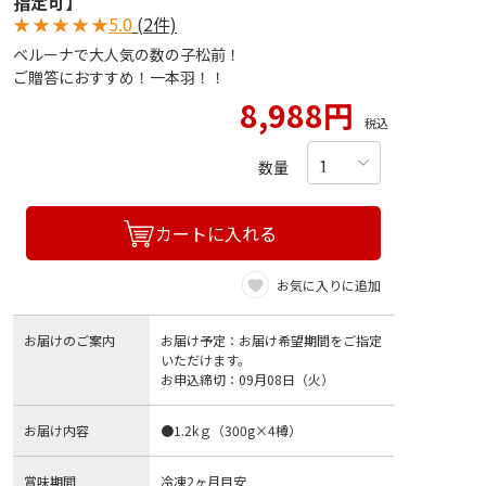
指定可】
★
★
★
★
★
5.0
(2件)
ベルーナで大人気の数の子松前！
ご贈答におすすめ！一本羽！！
8,988円
税込
数量
カートに入れる
お気に入りに追加
お届けのご案内
お届け予定：お届け希望期間をご指定
いただけます。
お申込締切：09月08日（火）
お届け内容
●1.2kｇ（300g×4樽）
賞味期間
冷凍2ヶ月目安