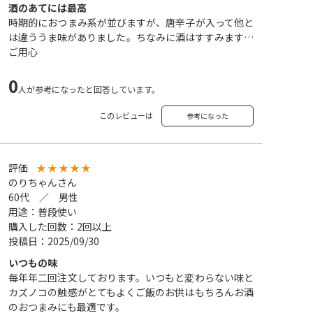
酒のあてには最高
時期的におつまみ系が並びますが、唐辛子が入って他と
は違ううま味がありました。ちなみに酒はすすみます…
ご用心
0
人が参考になったと回答しています。
このレビューは
参考になった
評価
★
★
★
★
★
のりちゃんさん
60代 ／ 男性
用途：普段使い
購入した回数：2回以上
投稿日：2025/09/30
いつもの味
毎年年二回注文しております。いつもと変わらない味と
カズノコの触感がとてもよくご飯のお供はもちろんお酒
のおつまみにも最適です。