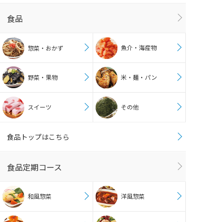
食品
魚介・海産物
惣菜・おかず
野菜・果物
米・麺・パン
スイーツ
その他
食品トップはこちら
食品定期コース
和風惣菜
洋風惣菜