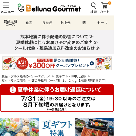
0
検索
カート
食品定期
食品
うなぎ
お中元
酒
セール
コース
熊本地震に伴う配送の影響について ≫
夏季休暇に伴うお届け予定変更のご案内 ≫
クール代金・離島追加送料改定のお知らせ ≫
食品・グルメ通販のベルーナグルメ
>
夏ギフト・お中元通販
>
友人・知人に贈る
>
数の子松前（一本羽）１．２ｋｇ【お届け期間指定可】