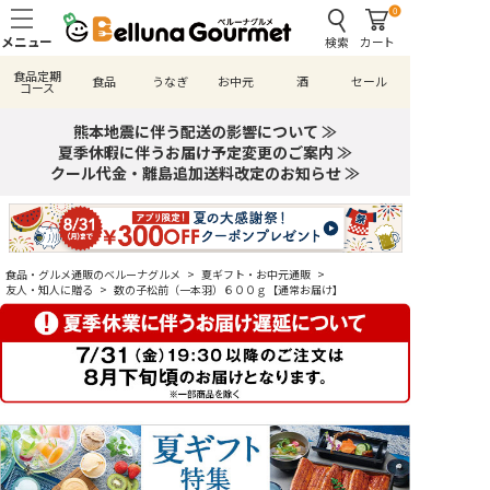
0
検索
カート
食品定期
食品
うなぎ
お中元
酒
セール
コース
熊本地震に伴う配送の影響について ≫
夏季休暇に伴うお届け予定変更のご案内 ≫
クール代金・離島追加送料改定のお知らせ ≫
食品・グルメ通販のベルーナグルメ
>
夏ギフト・お中元通販
>
友人・知人に贈る
>
数の子松前（一本羽）６００ｇ【通常お届け】