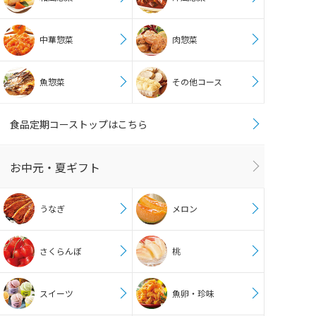
中華惣菜
肉惣菜
魚惣菜
その他コース
食品定期コーストップはこちら
お中元・夏ギフト
うなぎ
メロン
さくらんぼ
桃
スイーツ
魚卵・珍味