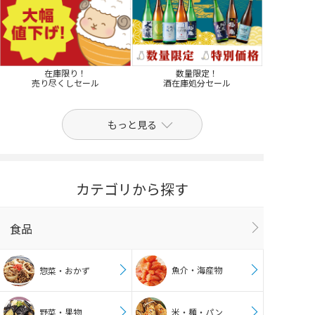
在庫限り！
数量限定！
売り尽くしセール
酒在庫処分セール
もっと見る
カテゴリから探す
食品
魚介・海産物
惣菜・おかず
野菜・果物
米・麺・パン