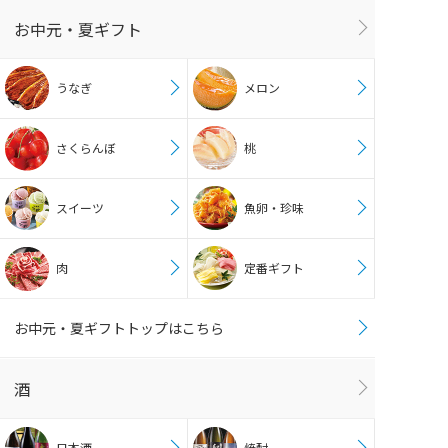
お中元・夏ギフト
うなぎ
メロン
さくらんぼ
桃
スイーツ
魚卵・珍味
肉
定番ギフト
お中元・夏ギフトトップはこちら
酒
日本酒
焼酎