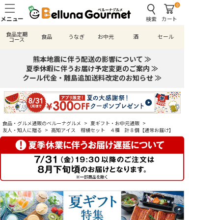
0
検索
カート
食品定期
食品
うなぎ
お中元
酒
セール
コース
熊本地震に伴う配送の影響について ≫
夏季休暇に伴うお届け予定変更のご案内 ≫
クール代金・離島追加送料改定のお知らせ ≫
食品・グルメ通販のベルーナグルメ
>
夏ギフト・お中元通販
>
友人・知人に贈る
>
高知アイス 柑橘セット ４種 計８個【通常お届け】