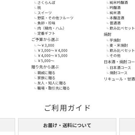
さくらんぼ
純米吟醸酒
桃
吟醸酒
スイーツ
純米酒
野菜・その他フルーツ
本醸造酒
魚卵・珍味
普通酒
肉（精肉・ハム）
飲み比べセット
定番ギフト
焼酎
ご予算から選ぶ
芋焼酎
～￥3,000
麦・米焼酎
￥3,000～￥4,000
飲み比べセット
￥4,000～￥5,000
その他
￥5,000～
日本酒・焼酎コー
贈り先から選ぶ
日本酒コース
親戚に贈る
焼酎コース
家族に贈る
リキュール・甘酒
友人・知人に贈る
職場・取引先に贈る
ご利用ガイド
お届け・送料について