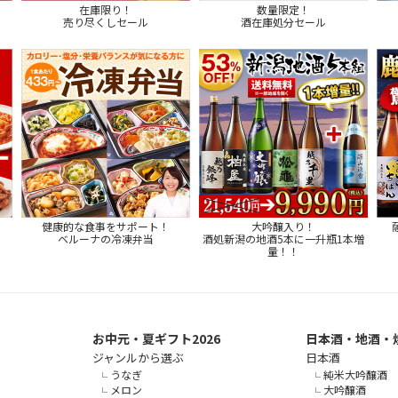
在庫限り！
数量限定！
売り尽くしセール
酒在庫処分セール
健康的な食事をサポート！
大吟醸入り！
ベルーナの冷凍弁当
酒処新潟の地酒5本に一升瓶1本増
量！！
お中元・夏ギフト2026
日本酒・地酒・
ジャンルから選ぶ
日本酒
うなぎ
純米大吟醸酒
メロン
大吟醸酒