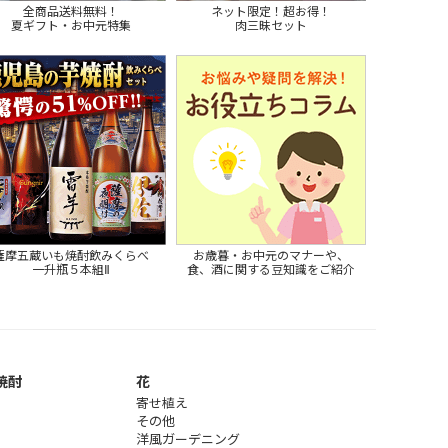
全商品送料無料！
ネット限定！超お得！
夏ギフト・お中元特集
肉三昧セット
薩摩五蔵いも焼酎飲みくらべ
お歳暮・お中元のマナーや、
一升瓶５本組Ⅱ
食、酒に関する豆知識をご紹介
焼酎
花
寄せ植え
その他
洋風ガーデニング