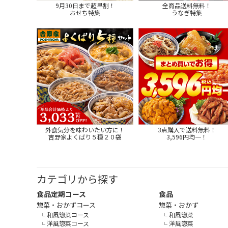
9月30日まで超早割！
全商品送料無料！
おせち特集
うなぎ特集
外食気分を味わいたい方に！
3点購入で送料無料！
吉野家よくばり５種２０袋
3,596円均一！
カテゴリから探す
食品定期コース
食品
惣菜・おかずコース
惣菜・おかず
和風惣菜コース
和風惣菜
洋風惣菜コース
洋風惣菜