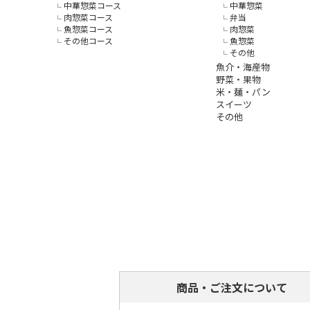
中華惣菜コース
中華惣菜
肉惣菜コース
弁当
魚惣菜コース
肉惣菜
その他コース
魚惣菜
その他
魚介・海産物
野菜・果物
米・麺・パン
スイーツ
その他
商品・ご注文について