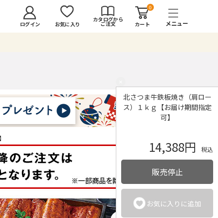
0
カタログから
ご注文
ログイン
カート
お気に入り
×
北さつま牛鉄板焼き（肩ロー
ス）１ｋｇ【お届け期間指定
可】
】
14,388円
税込
販売停止
お気に入りに追加