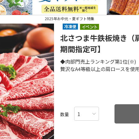
2025年お中元・夏ギフト特集
北さつま牛鉄板焼き（
期間指定可】
◆肉部門売上ランキング第1位(※)
贅沢なA4等級以上の肩ロースを使
数量