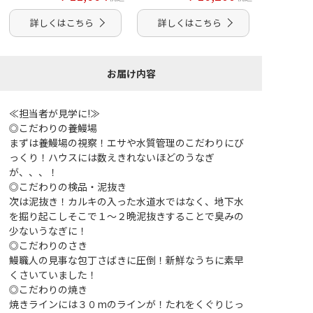
詳しくはこちら
詳しくはこちら
お届け内容
≪担当者が見学に!≫
◎こだわりの養鰻場
まずは養鰻場の視察！エサや水質管理のこだわりにび
っくり！ハウスには数えきれないほどのうなぎ
が、、、！
◎こだわりの検品・泥抜き
次は泥抜き！カルキの入った水道水ではなく、地下水
を掘り起こしそこで１～２晩泥抜きすることで臭みの
少ないうなぎに！
◎こだわりのさき
鰻職人の見事な包丁さばきに圧倒！新鮮なうちに素早
くさいていました！
◎こだわりの焼き
焼きラインには３０mのラインが！たれをくぐりじっ