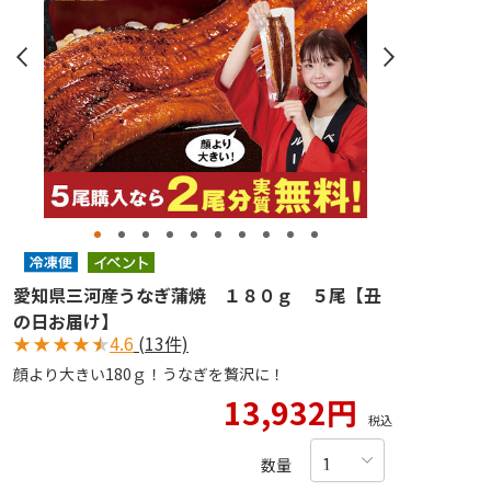
愛知県三河産うなぎ蒲焼 １８０ｇ ５尾【丑
の日お届け】
★
★
★
★
★
4.6
(13件)
顔より大きい180ｇ！うなぎを贅沢に！
13,932円
税込
数量