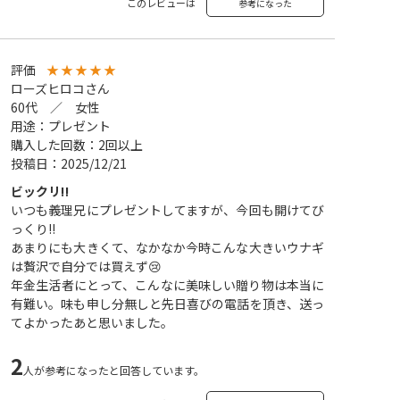
このレビューは
参考になった
評価
★
★
★
★
★
ローズヒロコさん
60代 ／ 女性
用途：プレゼント
購入した回数：2回以上
投稿日：2025/12/21
ビックリ‼️
いつも義理兄にプレゼントしてますが、今回も開けてび
っくり‼️
あまりにも大きくて、なかなか今時こんな大きいウナギ
は贅沢で自分では買えず😢
年金生活者にとって、こんなに美味しい贈り物は本当に
有難い。味も申し分無しと先日喜びの電話を頂き、送っ
てよかったあと思いました。
2
人が参考になったと回答しています。