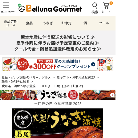
0
検索
カート
食品定期
食品
うなぎ
お中元
酒
セール
コース
熊本地震に伴う配送の影響について ≫
夏季休暇に伴うお届け予定変更のご案内 ≫
クール代金・離島追加送料改定のお知らせ ≫
食品・グルメ通販のベルーナグルメ
>
夏ギフト・お中元通販2023
>
職場・取引先に贈る
>
愛知県三河産うなぎ蒲焼 １８０ｇ ５尾【丑の日お届け】
土用丑の日 うなぎ特集 2025