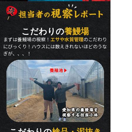
こだわりの
養鰻場
まずは養鰻場の視察！
エサや水質管理
のこだわり
にびっくり！ハウスには数えきれないほどのうな
ぎが、、、！
こだわりの
検品・泥抜き