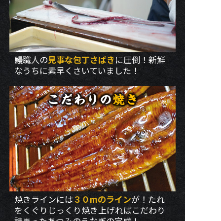
鰻職人の
見事な包丁さばき
に圧倒！新鮮
なうちに素早くさいていました！
焼きラインには
３０mのライン
が！たれ
をくぐりじっくり焼き上げればこだわり
詰まったあつみのうなぎの完成！