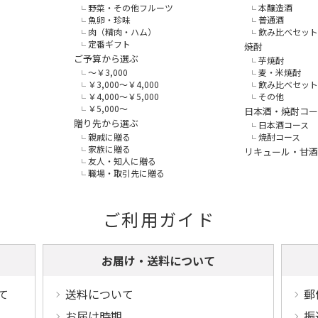
野菜・その他フルーツ
本醸造酒
魚卵・珍味
普通酒
肉（精肉・ハム）
飲み比べセット
定番ギフト
焼酎
ご予算から選ぶ
芋焼酎
～￥3,000
麦・米焼酎
￥3,000～￥4,000
飲み比べセット
￥4,000～￥5,000
その他
￥5,000～
日本酒・焼酎コー
贈り先から選ぶ
日本酒コース
親戚に贈る
焼酎コース
家族に贈る
リキュール・甘酒
友人・知人に贈る
職場・取引先に贈る
ご利用ガイド
お届け・送料について
て
送料について
郵
お届け時期
振