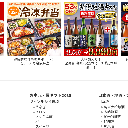
健康的な食事をサポート！
大吟醸入り！
ベルーナの冷凍弁当
酒処新潟の地酒5本に一升瓶1本増
量！！
お中元・夏ギフト2026
日本酒・地酒・
ジャンルから選ぶ
日本酒
うなぎ
純米大吟醸酒
メロン
大吟醸酒
さくらんぼ
純米吟醸酒
桃
吟醸酒
スイーツ
純米酒