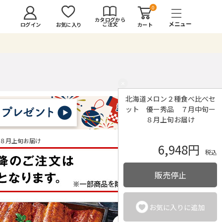
0
カタログから
ご注文
ログイン
カート
お気に入り
×
北海道メロン２種食べ比べセ
ット 優ー秀品 ７月中旬ー
８月上旬お届け
８月上旬お届け
6,948円
税込
販売停止
お気に入りに追加