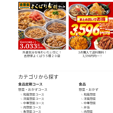
外食気分を味わいたい方に！
3点購入で送料無料！
吉野家よくばり５種２０袋
3,596円均一！
カテゴリから探す
食品定期コース
食品
惣菜・おかずコース
惣菜・おかず
和風惣菜コース
和風惣菜
洋風惣菜コース
洋風惣菜
中華惣菜コース
中華惣菜
肉惣菜コース
弁当
魚惣菜コース
肉惣菜