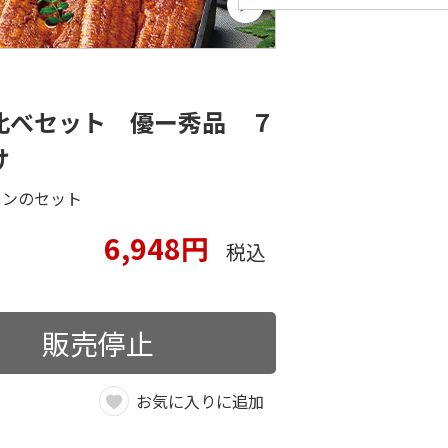
比べセット 優ー秀品 ７
け
ロンのセット
6,948円
税込
販売停止
お気に入りに追加