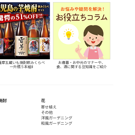
薩摩五蔵いも焼酎飲みくらべ
お歳暮・お中元のマナーや、
一升瓶５本組Ⅱ
食、酒に関する豆知識をご紹介
焼酎
花
寄せ植え
その他
洋風ガーデニング
和風ガーデニング