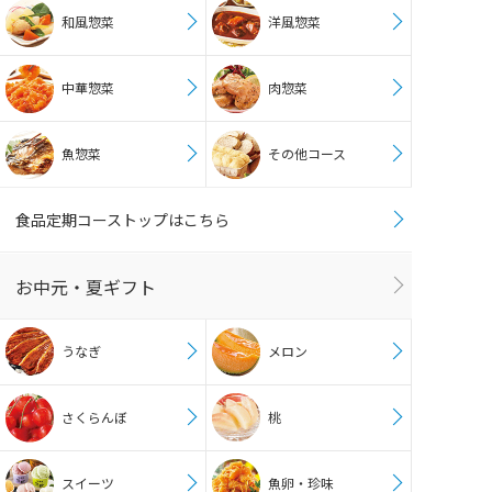
和風惣菜
洋風惣菜
中華惣菜
肉惣菜
魚惣菜
その他コース
食品定期コーストップはこちら
お中元・夏ギフト
うなぎ
メロン
さくらんぼ
桃
スイーツ
魚卵・珍味