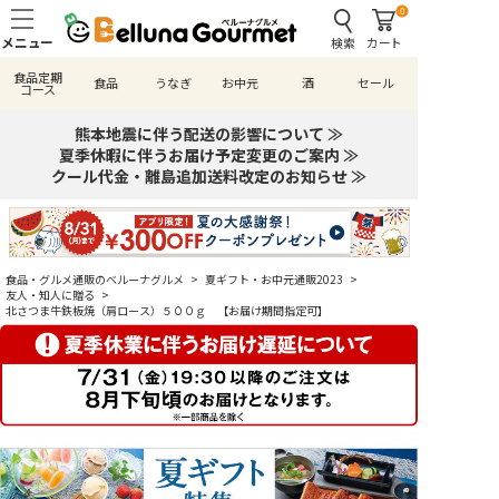
0
検索
カート
食品定期
食品
うなぎ
お中元
酒
セール
コース
熊本地震に伴う配送の影響について ≫
夏季休暇に伴うお届け予定変更のご案内 ≫
クール代金・離島追加送料改定のお知らせ ≫
食品・グルメ通販のベルーナグルメ
>
夏ギフト・お中元通販2023
>
友人・知人に贈る
>
北さつま牛鉄板焼（肩ロース）５００ｇ 【お届け期間指定可】