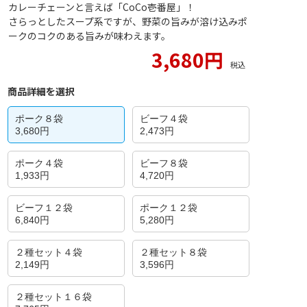
カレーチェーンと言えば「CoCo壱番屋」！
さらっとしたスープ系ですが、野菜の旨みが溶け込みポ
ークのコクのある旨みが味わえます。
3,680円
税込
商品詳細を選択
ポーク８袋
ビーフ４袋
3,680円
2,473円
ポーク４袋
ビーフ８袋
1,933円
4,720円
ビーフ１２袋
ポーク１２袋
6,840円
5,280円
２種セット４袋
２種セット８袋
2,149円
3,596円
２種セット１６袋