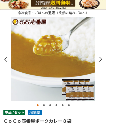
冷凍食品・ごはんの通販（笑顔の晴れごはん）
ＣｏＣｏ壱番屋ポークカレー８袋