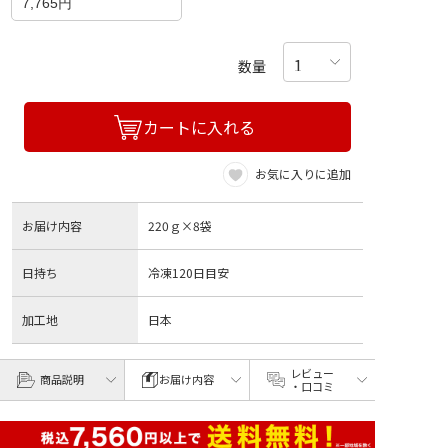
7,765円
数量
カートに入れる
お気に入りに追加
お届け内容
220ｇ×8袋
日持ち
冷凍120日目安
加工地
日本
レビュー
商品説明
お届け内容
・口コミ