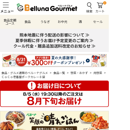
0
検索
カート
食品定期
食品
うなぎ
お中元
酒
セール
コース
熊本地震に伴う配送の影響について ≫
夏季休暇に伴うお届け予定変更のご案内 ≫
クール代金・離島追加送料改定のお知らせ ≫
食品・グルメ通販のベルーナグルメ
>
食品一覧
>
惣菜・おかず
>
肉惣菜
>
ＣｏＣｏ壱番屋ポークカレー８袋