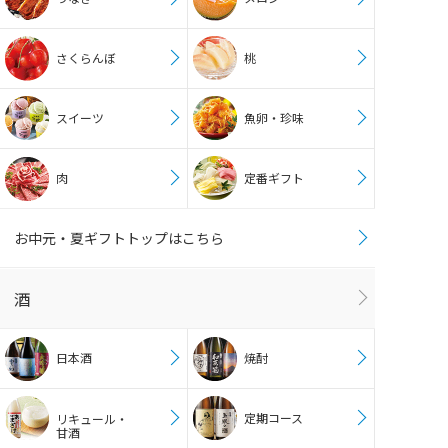
さくらんぼ
桃
スイーツ
魚卵・珍味
肉
定番ギフト
お中元・夏ギフトトップはこちら
酒
日本酒
焼酎
定期コース
リキュール・
甘酒