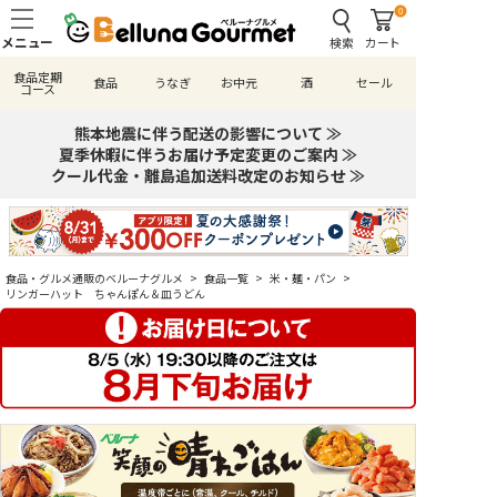
0
検索
カート
食品定期
食品
うなぎ
お中元
酒
セール
コース
熊本地震に伴う配送の影響について ≫
夏季休暇に伴うお届け予定変更のご案内 ≫
クール代金・離島追加送料改定のお知らせ ≫
食品・グルメ通販のベルーナグルメ
>
食品一覧
>
米・麺・パン
>
リンガーハット ちゃんぽん＆皿うどん