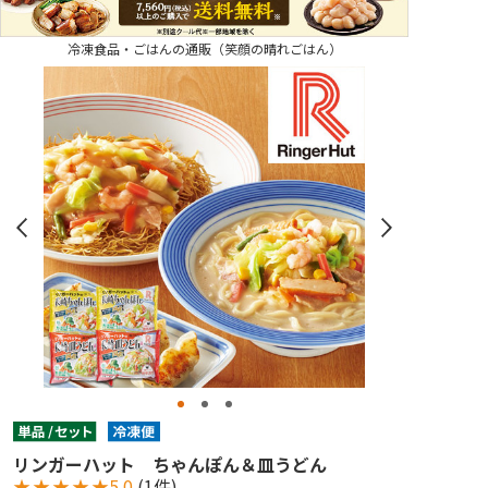
冷凍食品・ごはんの通販（笑顔の晴れごはん）
リンガーハット ちゃんぽん＆皿うどん
★
★
★
★
★
5.0
(1件)