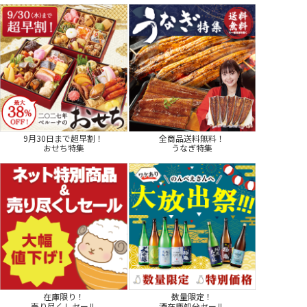
9月30日まで超早割！
全商品送料無料！
おせち特集
うなぎ特集
在庫限り！
数量限定！
売り尽くしセール
酒在庫処分セール