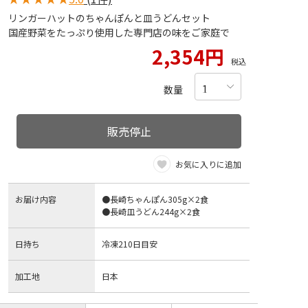
リンガーハットのちゃんぽんと皿うどんセット
国産野菜をたっぷり使用した専門店の味をご家庭で
2,354円
税込
数量
販売停止
お気に入りに追加
お届け内容
●長崎ちゃんぽん305g×2食
●長崎皿うどん244g×2食
日持ち
冷凍210日目安
加工地
日本