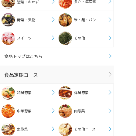
魚介・海産物
惣菜・おかず
野菜・果物
米・麺・パン
スイーツ
その他
食品トップはこちら
食品定期コース
和風惣菜
洋風惣菜
中華惣菜
肉惣菜
魚惣菜
その他コース