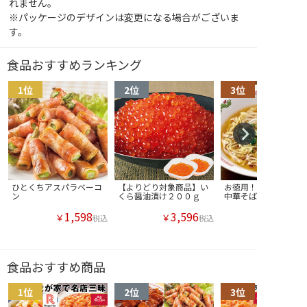
れません。
※パッケージのデザインは変更になる場合がございま
す。
食品おすすめランキング
ひとくちアスパラベーコ
【よりどり対象商品】い
お徳用！あっさり醤油
ン
くら醤油漬け２００ｇ
中華そば
1,598
3,596
￥
￥
税込
税込
食品おすすめ商品