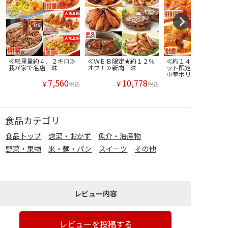
≪総重量約４．２キロ≫
≪ＷＥＢ限定★約１２％
≪約１４％ＯＦＦ！≫
我が家で名店三昧
オフ！≫新肉三昧
ット限定！おうちで名
中華ボリュームセット
7,560
10,778
￥
￥
税込
税込
食品カテゴリ
食品トップ
惣菜・おかず
魚介・海産物
野菜・果物
米・麺・パン
スイーツ
その他
レビュー内容
レビューを投稿する