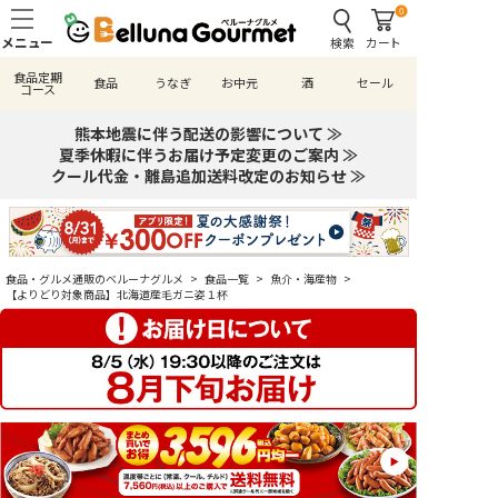
0
検索
カート
食品定期
食品
うなぎ
お中元
酒
セール
コース
熊本地震に伴う配送の影響について ≫
夏季休暇に伴うお届け予定変更のご案内 ≫
クール代金・離島追加送料改定のお知らせ ≫
食品・グルメ通販のベルーナグルメ
>
食品一覧
>
魚介・海産物
>
【よりどり対象商品】北海道産毛ガニ姿１杯