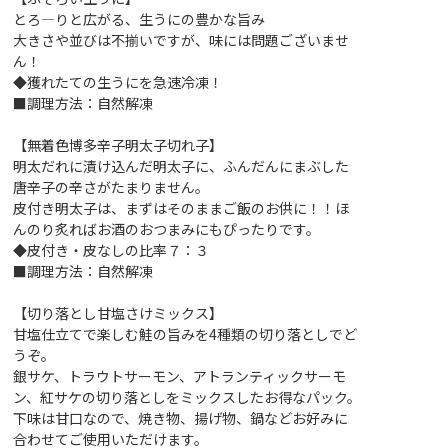
とろ―りと広がる、生うにの豊かな旨み
大きさや並びは不揃いですが、味には問題ございませ
ん！
◆獲れたての生うにを急速冷凍！
■調理方法：自然解凍
【無着色博多辛子明太子切れ子】
明太だれに漬け込んだ明太子に、ふんだんにまぶした
唐辛子の辛さがたまりません。
皮付き明太子は、まずはそのままご飯のお供に！！ほ
んのり炙ればお酒のおつまみにもぴったりです。
◆皮付き・皮なしの比率７：３
■調理方法：自然解凍
【切り落とし甘塩さけミックス】
甘塩仕立てで楽しむ鮭の旨みを4種類の切り落としでど
うぞ。
銀サケ、トラウトサーモン、アトランティックサーモ
ン、紅サケの切り落としをミックスしたお得なパック。
下味は甘口なので、焼き物、揚げ物、鍋などお好みに
合わせてご使用いただけます。