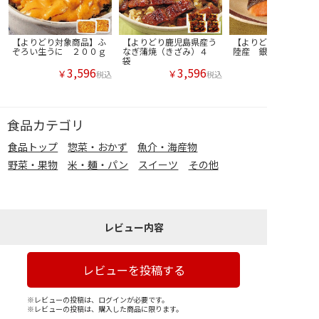
【よりどり対象商品】ふ
【よりどり鹿児島県産う
【よりどり対象商品】
ぞろい生うに ２００ｇ
なぎ蒲焼（きざみ）４
陸産 銀鮭寒風干し
袋
3,596
3,596
￥
￥
税込
税込
食品カテゴリ
食品トップ
惣菜・おかず
魚介・海産物
野菜・果物
米・麺・パン
スイーツ
その他
レビュー内容
レビューを投稿する
※レビューの投稿は、ログインが必要です。
※レビューの投稿は、購入した商品に限ります。