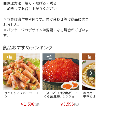
■調理方法：焼く・揚げる・煮る
※加熱してお召し上がりください。
※写真は盛付参考例です。付け合わせ等は商品に含ま
れません。
※パッケージのデザインは変更になる場合がございま
す。
食品おすすめランキング
ひとくちアスパラベーコ
【よりどり対象商品】い
お徳用！あっさり醤油
ン
くら醤油漬け２００ｇ
中華そば
1,598
3,596
￥
￥
税込
税込