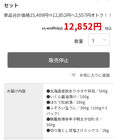
セット
単品合計価格15,409円⇒12,852円へ2,557円オトク！！
12,852円
15,409円 税込
税込
数量
販売停止
お気に入りに追加
お届け内容
●北海道産訳ありホタテ貝柱／500g
●いくら醤油漬け／100g
●ほたて松前漬／200g
●ふぞろい生うに／300g（100g×3
パック）
●無着色博多辛子明太子切れ子／
500g
●切り落とし甘塩さけミックス／2kg