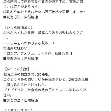
流水解凍して刺身で食べるのがおすすめ。甘みが強
く、歯応えがあります。
◎割れや崩れを含むためお買得価格を実現しました！
■調理方法：自然解凍
【いくら醤油漬け】
ぷちぷちとした食感、濃厚な旨みをお楽しみくださ
い。
いくら丼をおかわりする贅沢！！
◎濃厚な味わい！
※ロシア、アメリカ、カナダ産、秋鮭卵使用
■調理方法：自然解凍
【ほたて松前漬】
北海道産の帆立を贅沢に使用。
コクとうまみの強い、いか魚醤のタレと、2種類の昆布
に漬け込んで仕上げました。
プチプチっとした食感の数の子とともにお楽しみくだ
さい。
■調理方法：自然解凍
【ふぞろい生うに】