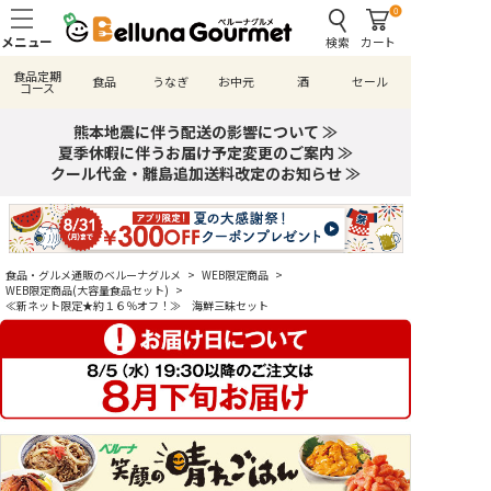
0
検索
カート
食品定期
食品
うなぎ
お中元
酒
セール
コース
熊本地震に伴う配送の影響について ≫
夏季休暇に伴うお届け予定変更のご案内 ≫
クール代金・離島追加送料改定のお知らせ ≫
食品・グルメ通販のベルーナグルメ
>
WEB限定商品
>
WEB限定商品(大容量食品セット)
>
≪新ネット限定★約１６％オフ！≫ 海鮮三昧セット