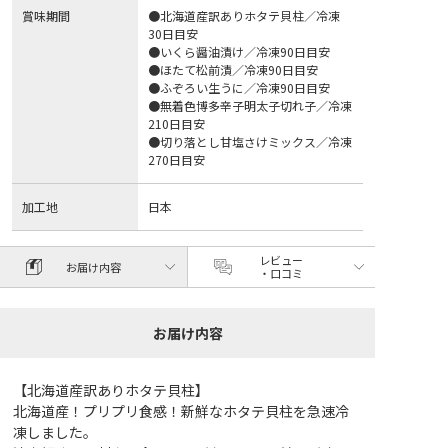
賞味期間
●北海道産訳ありホタテ貝柱／冷凍
30日目安
●いくら醤油漬け／冷凍90日目安
●ほたて松前漬／冷凍90日目安
●ふぞろい生うに／冷凍90日目安
●無着色博多辛子明太子切れ子／冷凍
210日目安
●切り落とし甘塩さけミックス／冷凍
270日目安
加工地
日本
レビュー
お届け内容
・口コミ
お届け内容
【北海道産訳ありホタテ貝柱】
北海道産！プリプリ食感！新鮮なホタテ貝柱を急速冷
凍しました。