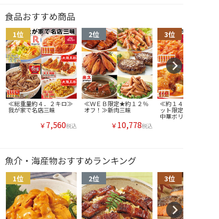
食品おすすめ商品
≪総重量約４．２キロ≫
≪ＷＥＢ限定★約１２％
≪約１４％ＯＦＦ！≫
我が家で名店三昧
オフ！≫新肉三昧
ット限定！おうちで名
中華ボリュームセット
7,560
10,778
￥
￥
税込
税込
魚介・海産物おすすめランキング