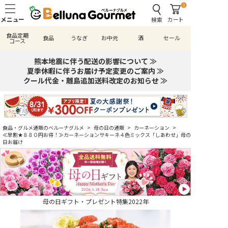
0
検索
カート
食品定期
食品
うなぎ
お中元
酒
セール
コース
熊本地震に伴う配送の影響について ≫
夏季休暇に伴うお届け予定変更のご案内 ≫
クール代金・離島追加送料改定のお知らせ ≫
食品・グルメ通販のベルーナグルメ
>
母の日の通販
>
カーネーション
>
≪早割★８８０円お得！≫カーネーションサキーネ４色ミックス「しあわせ」母の
日お届け
母の日ギフト・プレゼント特集2022年