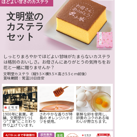
ほどよい甘さのカステラ
文明堂の
カステラ
セット
しっとりまろやかでほどよい甘味がたまらないカステラ
は格別のおいしさ。お母さんにありがとうの気持ちをお
花と一緒に贈りませんか？
文明堂カステラ（縦9.5×横9.5×高さ5.5ｃｍ前後）
賞味期間：常温10日目安
1900年に創業。老
さわやかな香りが特
新鮮な卵を使用し、
舗、文明堂が1つ1
長の
オレンジハチミ
卵黄のコクのある味
つ
”丁寧”にこだわり
ツを使用。
わいが際立ちます。
作り上げています。