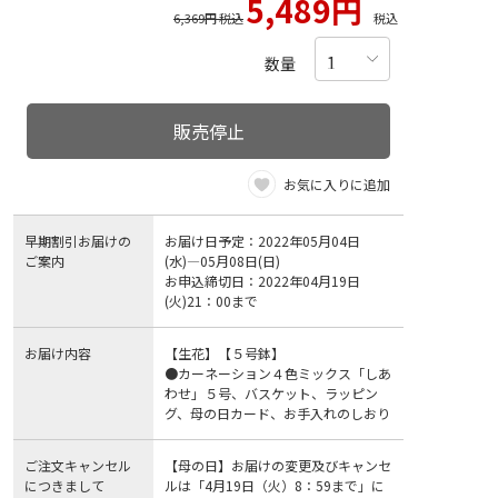
5,489円
6,369円 税込
税込
数量
販売停止
お気に入りに追加
早期割引お届けの
お届け日予定：2022年05月04日
ご案内
(水)―05月08日(日)
お申込締切日：2022年04月19日
(火)21：00まで
お届け内容
【生花】【５号鉢】
●カーネーション４色ミックス「しあ
わせ」５号、バスケット、ラッピン
グ、母の日カード、お手入れのしおり
ご注文キャンセル
【母の日】お届けの変更及びキャンセ
につきまして
ルは「4月19日（火）8：59まで」に