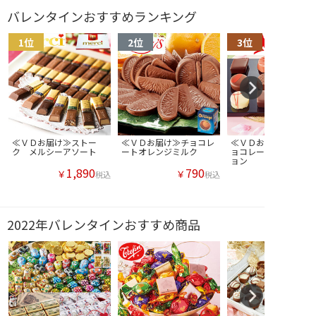
バレンタインおすすめランキング
≪ＶＤお届け≫ストー
≪ＶＤお届け≫チョコレ
≪ＶＤお届け≫メリー
ク メルシーアソート
ートオレンジミルク
ョコレート 和コレク
ョン
1,890
790
￥
￥
税込
税込
2022年バレンタインおすすめ商品