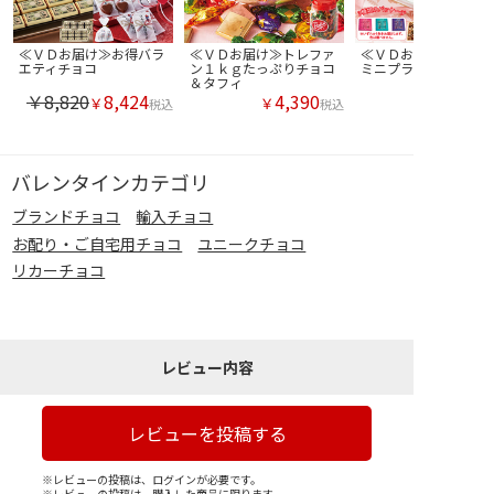
≪ＶＤお届け≫お得バラ
≪ＶＤお届け≫トレファ
≪ＶＤお届け≫リン
エティチョコ
ン１ｋｇたっぷりチョコ
ミニプラリネ
＆タフィ
￥8,820
8,424
4,390
￥
￥
税込
税込
バレンタインカテゴリ
ブランドチョコ
輸入チョコ
お配り・ご自宅用チョコ
ユニークチョコ
リカーチョコ
レビュー内容
レビューを投稿する
※レビューの投稿は、ログインが必要です。
※レビューの投稿は、購入した商品に限ります。