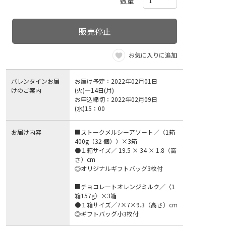
数量
販売停止
お気に入りに追加
バレンタインお届
お届け予定：2022年02月01日
けのご案内
(火)―14日(月)
お申込締切：2022年02月09日
(水)15：00
お届け内容
■ストークメルシーアソート／〈1箱
400g（32 個）〉×3箱
●１箱サイズ／ 19.5 × 34 × 1.8（高
さ）cm
◎オリジナルギフトバッグ3枚付
■チョコレートオレンジミルク／〈1
箱157g〉×3箱
●１箱サイズ／7×7×9.3（高さ）cm
◎ギフトバッグ小3枚付