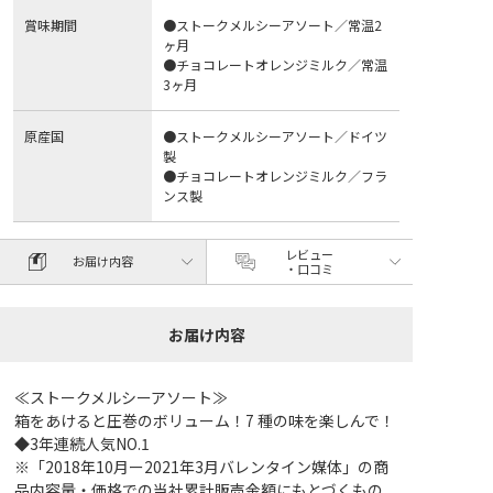
賞味期間
●ストークメルシーアソート／常温2
ヶ月
●チョコレートオレンジミルク／常温
3ヶ月
原産国
●ストークメルシーアソート／ドイツ
製
●チョコレートオレンジミルク／フラ
ンス製
レビュー
お届け内容
・口コミ
お届け内容
≪ストークメルシーアソート≫
箱をあけると圧巻のボリューム！7 種の味を楽しんで！
◆3年連続人気NO.1
※「2018年10月ー2021年3月バレンタイン媒体」の商
品内容量・価格での当社累計販売金額にもとづくもの