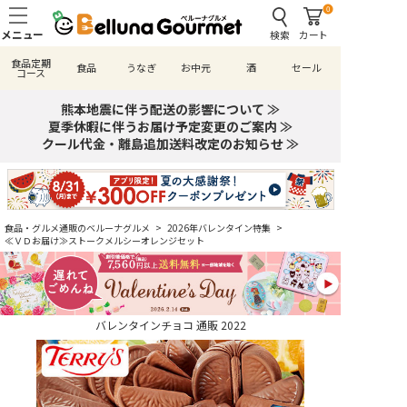
0
検索
カート
食品定期
食品
うなぎ
お中元
酒
セール
コース
熊本地震に伴う配送の影響について ≫
夏季休暇に伴うお届け予定変更のご案内 ≫
クール代金・離島追加送料改定のお知らせ ≫
食品・グルメ通販のベルーナグルメ
>
2026年バレンタイン特集
>
≪ＶＤお届け≫ストークメルシーオレンジセット
バレンタインチョコ 通販 2022