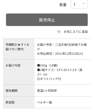
数量
販売停止
お気に入りに追加
早期割引★すぐお
お届け予定：ご注文後5日前後でお届
届けのご案内
け
お申込締切：2021年12月21日(火)
お届け内容
●200g（18個）
●1箱サイズ／19×20.5×2.8（高
さ）cm
◎ギフトバッグ付
賞味期間
常温2ヶ月目安
原産国
ベルギー製