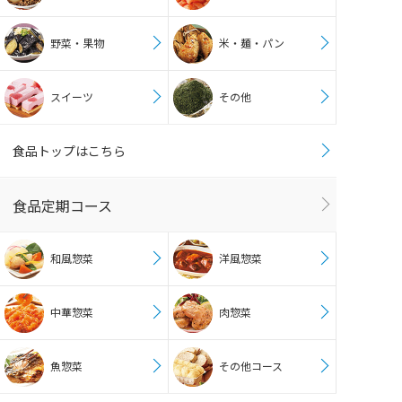
野菜・果物
米・麺・パン
スイーツ
その他
食品トップはこちら
食品定期コース
和風惣菜
洋風惣菜
中華惣菜
肉惣菜
魚惣菜
その他コース