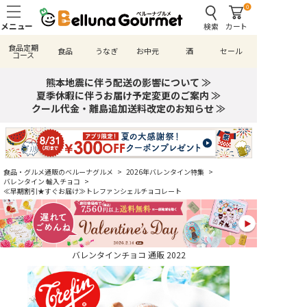
0
検索
カート
食品定期
食品
うなぎ
お中元
酒
セール
コース
熊本地震に伴う配送の影響について ≫
夏季休暇に伴うお届け予定変更のご案内 ≫
クール代金・離島追加送料改定のお知らせ ≫
食品・グルメ通販のベルーナグルメ
>
2026年バレンタイン特集
>
バレンタイン 輸入チョコ
>
≪早期割引★すぐお届け≫トレファンシェルチョコレート
バレンタインチョコ 通販 2022