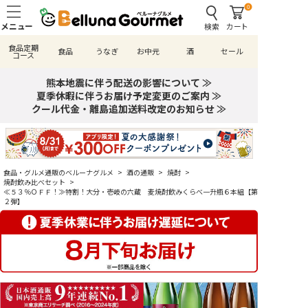
0
検索
カート
食品定期
食品
うなぎ
お中元
酒
セール
コース
熊本地震に伴う配送の影響について ≫
夏季休暇に伴うお届け予定変更のご案内 ≫
クール代金・離島追加送料改定のお知らせ ≫
食品・グルメ通販のベルーナグルメ
>
酒の通販
>
焼酎
>
焼酎飲み比べセット
>
≪５３％ＯＦＦ！≫特割！大分・壱岐の六蔵 麦焼酎飲みくらべ一升瓶６本組【第
２弾】