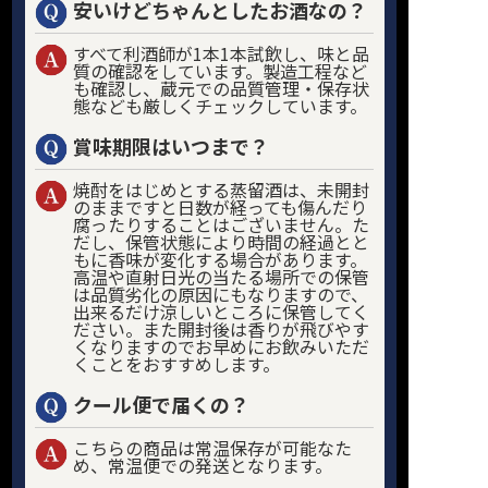
安いけどちゃんとしたお酒なの？
すべて利酒師が1本1本試飲し、味と品
質の確認をしています。製造工程など
も確認し、蔵元での品質管理・保存状
態なども厳しくチェックしています。
賞味期限はいつまで？
焼酎をはじめとする蒸留酒は、未開封
のままですと日数が経っても傷んだり
腐ったりすることはございません。た
だし、保管状態により時間の経過とと
もに香味が変化する場合があります。
高温や直射日光の当たる場所での保管
は品質劣化の原因にもなりますので、
出来るだけ涼しいところに保管してく
ださい。また開封後は香りが飛びやす
くなりますのでお早めにお飲みいただ
くことをおすすめします。
クール便で届くの？
こちらの商品は常温保存が可能なた
め、常温便での発送となります。