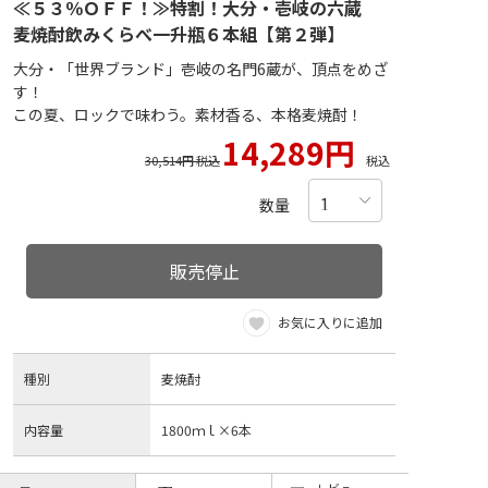
≪５３％ＯＦＦ！≫特割！大分・壱岐の六蔵
麦焼酎飲みくらべ一升瓶６本組【第２弾】
大分・「世界ブランド」壱岐の名門6蔵が、頂点をめざ
す！
この夏、ロックで味わう。素材香る、本格麦焼酎！
14,289円
30,514円 税込
税込
数量
販売停止
お気に入りに追加
種別
麦焼酎
内容量
1800ｍｌ×6本
レビュー