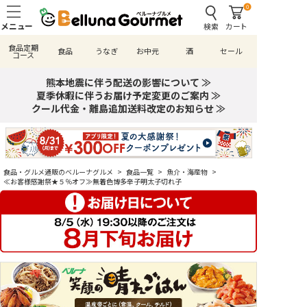
0
検索
カート
食品定期
食品
うなぎ
お中元
酒
セール
コース
熊本地震に伴う配送の影響について ≫
夏季休暇に伴うお届け予定変更のご案内 ≫
クール代金・離島追加送料改定のお知らせ ≫
食品・グルメ通販のベルーナグルメ
>
食品一覧
>
魚介・海産物
>
≪お客様感謝祭★５％オフ≫無着色博多辛子明太子切れ子