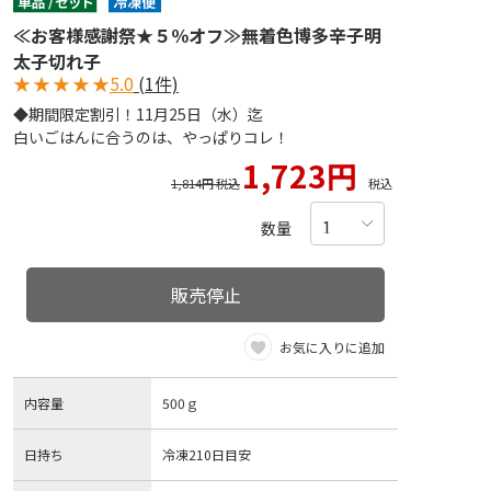
≪お客様感謝祭★５％オフ≫無着色博多辛子明
太子切れ子
★
★
★
★
★
5.0
(1件)
◆期間限定割引！11月25日（水）迄
白いごはんに合うのは、やっぱりコレ！
1,723円
1,814円 税込
税込
数量
販売停止
お気に入りに追加
内容量
500ｇ
日持ち
冷凍210日目安