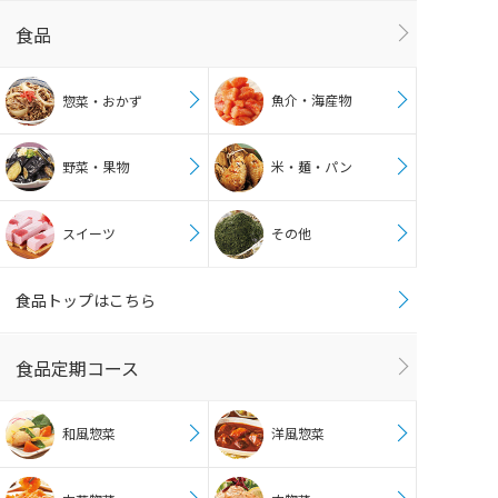
食品
魚介・海産物
惣菜・おかず
野菜・果物
米・麺・パン
スイーツ
その他
食品トップはこちら
食品定期コース
和風惣菜
洋風惣菜