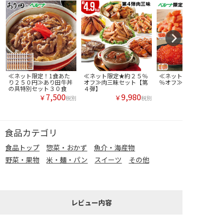
≪ネット限定！1食あた
≪ネット限定★約２５％
≪ネット限定！約１７
り２５０円≫あり田牛丼
オフ≫肉三昧セット【第
％オフ≫海鮮三昧セッ
の具特別セット３０食
４弾】
7,500
9,980
￥
￥
税別
税別
食品カテゴリ
食品トップ
惣菜・おかず
魚介・海産物
野菜・果物
米・麺・パン
スイーツ
その他
レビュー内容