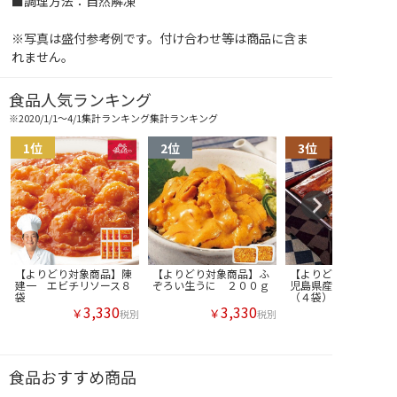
■調理方法：自然解凍
※写真は盛付参考例です。付け合わせ等は商品に含ま
れません。
食品人気ランキング
※2020/1/1～4/1集計ランキング集計ランキング
【よりどり対象商品】陳
【よりどり対象商品】ふ
【よりどり対象商品】
建一 エビチリソース８
ぞろい生うに ２００ｇ
児島県産うなぎ蒲焼き
袋
（４袋）
3,330
3,330
￥
￥
税別
税別
食品おすすめ商品