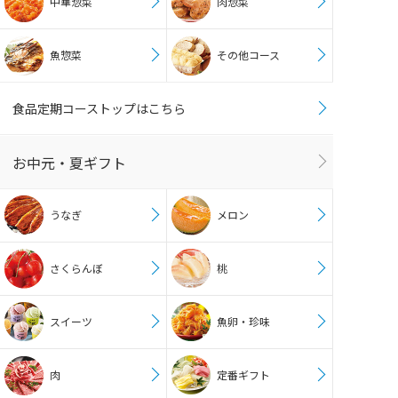
中華惣菜
肉惣菜
魚惣菜
その他コース
食品定期コーストップはこちら
お中元・夏ギフト
うなぎ
メロン
さくらんぼ
桃
スイーツ
魚卵・珍味
肉
定番ギフト