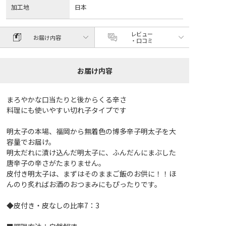
加工地
日本
レビュー
お届け内容
・口コミ
お届け内容
まろやかな口当たりと後からくる辛さ
料理にも使いやすい切れ子タイプです
明太子の本場、福岡から無着色の博多辛子明太子を大
容量でお届け。
明太だれに漬け込んだ明太子に、ふんだんにまぶした
唐辛子の辛さがたまりません。
皮付き明太子は、まずはそのままご飯のお供に！！ほ
んのり炙ればお酒のおつまみにもぴったりです。
◆皮付き・皮なしの比率7：3