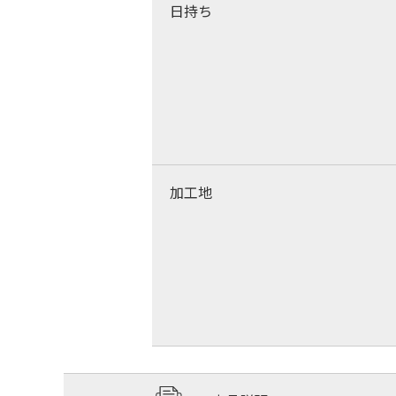
日持ち
加工地