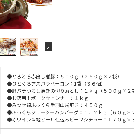
●とろとろ赤出し煮豚：５００ｇ（２５０ｇ×２袋）
●ひとくちアスパラベーコン：1袋（３６個）
●豚バラつるし焼きの切り落とし：１ｋｇ（５００ｇ×２
●お徳用！ポークウインナー：１ｋｇ
●みつせ鶏ふっくら手羽山賊焼き：４５０ｇ
●ふっくらジューシーハンバーグ：１．２ｋｇ（６０ｇ×
●赤ワイン＆地ビール仕込みビーフシチュー：１７０ｇ×