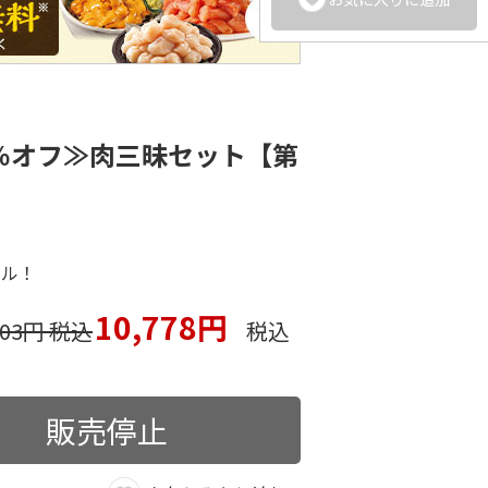
％オフ≫肉三昧セット【第
アル！
10,778円
203円 税込
税込
販売停止