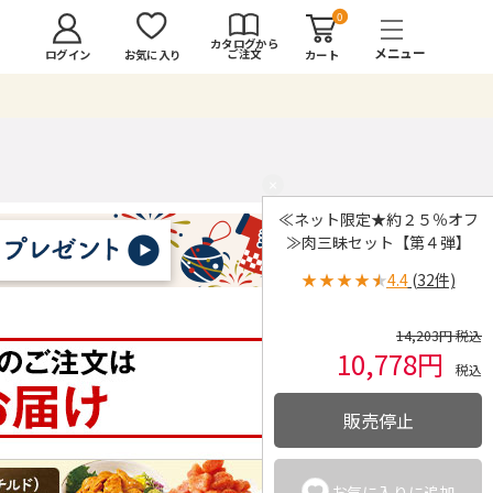
0
カタログから
ご注文
ログイン
カート
お気に入り
×
≪ネット限定★約２５％オフ
≫肉三昧セット【第４弾】
★
★
★
★
★
4.4
(32件)
14,203円 税込
10,778円
税込
販売停止
お気に入りに追加