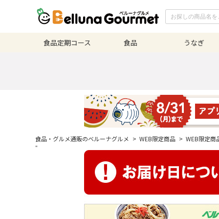
食品定期
コース
食品
うなぎ
食品・グルメ通販のベルーナグルメ
>
WEB限定商品
>
WEB限定商
"