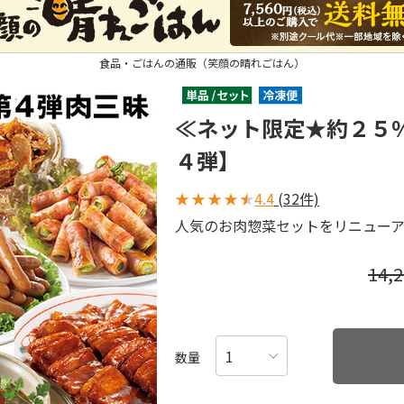
食品・ごはんの通販（笑顔の晴れごはん）
≪ネット限定★約２５
４弾】
★
★
★
★
★
4.4
(32件)
人気のお肉惣菜セットをリニュー
14,
数量