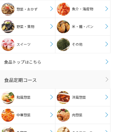
魚介・海産物
惣菜・おかず
野菜・果物
米・麺・パン
スイーツ
その他
食品トップはこちら
食品定期コース
和風惣菜
洋風惣菜
中華惣菜
肉惣菜