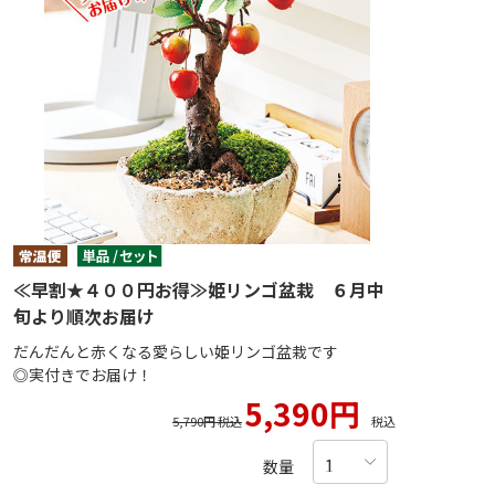
≪早割★４００円お得≫姫リンゴ盆栽 ６月中
旬より順次お届け
だんだんと赤くなる愛らしい姫リンゴ盆栽です
◎実付きでお届け！
5,390円
5,790円 税込
税込
数量