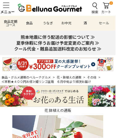
0
検索
カート
食品定期
食品
うなぎ
お中元
酒
セール
コース
熊本地震に伴う配送の影響について ≫
夏季休暇に伴うお届け予定変更のご案内 ≫
クール代金・離島追加送料改定のお知らせ ≫
食品・グルメ通販のベルーナグルメ
>
花・鉢植えの通販
>
その他
>
≪早割★４００円お得≫姫リンゴ盆栽 ６月中旬より順次お届け
花 鉢植えの通販