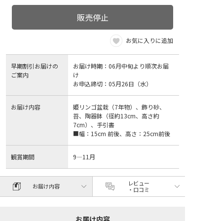
販売停止
お気に入りに追加
早期割引お届けの
お届け時期：06月中旬より順次お届
ご案内
け
お申込締切：05月26日（水）
お届け内容
姫リンゴ盆栽（7年物）、飾り砂、
苔、陶器鉢（径約13cm、高さ約
7cm）、手引書
■幅：15cm 前後、高さ：25cm前後
観賞期間
9―11月
レビュー
お届け内容
・口コミ
お届け内容