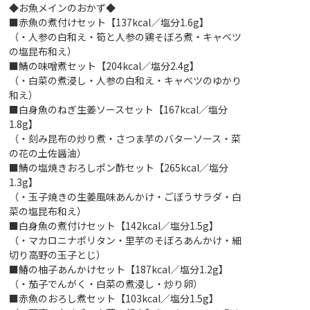
◆お魚メインのおかず◆
■赤魚の煮付けセット【137kcal／塩分1.6g】
（・人参の白和え・筍と人参の鶏そぼろ煮・キャベツ
の塩昆布和え）
■鯖の味噌煮セット【204kcal／塩分2.4g】
（・白菜の煮浸し・人参の白和え・キャベツのゆかり
和え）
■白身魚のねぎ生姜ソースセット【167kcal／塩分
1.8g】
（・刻み昆布の炒り煮・さつま芋のバターソース・菜
の花の土佐醤油）
■鯖の塩焼きおろしポン酢セット【265kcal／塩分
1.3g】
（・玉子焼きの生姜風味あんかけ・ごぼうサラダ・白
菜の塩昆布和え）
■白身魚の煮付けセット【142kcal／塩分1.5g】
（・マカロニナポリタン・里芋のそぼろあんかけ・細
切り高野の玉子とじ）
■鰆の柚子あんかけセット【187kcal／塩分1.2g】
（・茄子でんがく・白菜の煮浸し・炒り卵）
■赤魚のおろし煮セット【103kcal／塩分1.5g】