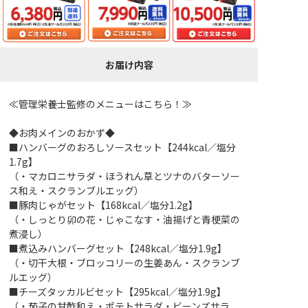
お届け内容
≪管理栄養士監修のメニューはこちら！≫
◆お肉メインのおかず◆
■ハンバーグのおろしソースセット【244kcal／塩分
1.7g】
（・マカロニサラダ・ほうれん草とツナのバターソー
ス和え・スクランブルエッグ）
■豚肉じゃがセット【168kcal／塩分1.2g】
（・しっとり卯の花・じゃこなす・油揚げと青梗菜の
煮浸し）
■煮込みハンバーグセット【248kcal／塩分1.9g】
（・切干大根・ブロッコリーの生姜あん・スクランブ
ルエッグ）
■チーズタッカルビセット【295kcal／塩分1.9g】
（・茄子の甘酢和え・ポテトサラダ・ビーンズサラ