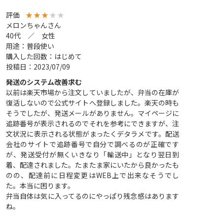
評価
★
★
★
★
★
メロンちゃんさん
40代 ／ 女性
用途：普段使い
購入した回数：はじめて
投稿日：2023/07/09
発送のシステム改善求む
以前は楽天市場から注文していましたが、弁当の在庫が
復活しないので公式サイトへ登録しました。楽天の時も
そうでしたが、発送メールがありません。マイページに
追跡番号が表示されるのでそれを参考にできますが、注
文状況に表示される状態がまったくデタラメです。配送
会社のサイトで追跡番号で自分で調べるのが正確です
が、発送受付が無くいきなり「輸送中」となり翌日到
着、配達されました。たまたま家にいたから良かったも
のの、配達前に日程変更はWEB上で出来なそうでし
た。本当に困ります。
弁当自体は気に入ってるのにやっぱり残念感はあります
ね。