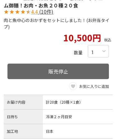
ム御膳！お肉・お魚２０種２０食
★
★
★
★
★
4.4
(10件)
肉と魚中心のおかずをセットにしました！(お弁当タイ
プ)
10,500円
税込
数量
販売停止
お気に入りに追加
お届け内容
計20食（20種×1食）
日持ち
冷凍２ヶ月目安
加工地
日本