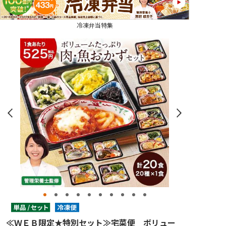
冷凍弁当特集
≪ＷＥＢ限定★特別セット≫宅菜便 ボリュー