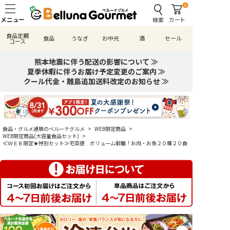
0
検索
カート
食品定期
食品
うなぎ
お中元
酒
セール
コース
熊本地震に伴う配送の影響について ≫
夏季休暇に伴うお届け予定変更のご案内 ≫
クール代金・離島追加送料改定のお知らせ ≫
食品・グルメ通販のベルーナグルメ
>
WEB限定商品
>
WEB限定商品(大容量食品セット)
>
≪ＷＥＢ限定★特別セット≫宅菜便 ボリューム御膳！お肉・お魚２０種２０食