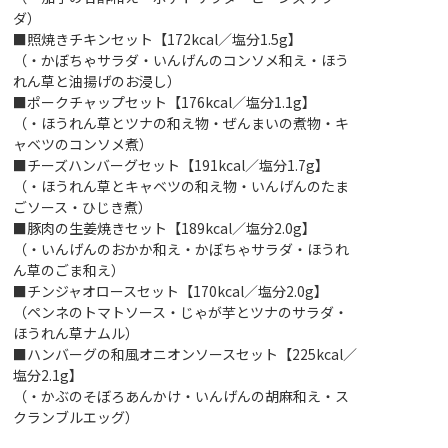
ダ）
■照焼きチキンセット【172kcal／塩分1.5g】
（・かぼちゃサラダ・いんげんのコンソメ和え・ほう
れん草と油揚げのお浸し）
■ポークチャップセット【176kcal／塩分1.1g】
（・ほうれん草とツナの和え物・ぜんまいの煮物・キ
ャベツのコンソメ煮）
■チーズハンバーグセット【191kcal／塩分1.7g】
（・ほうれん草とキャベツの和え物・いんげんのたま
ごソース・ひじき煮）
■豚肉の生姜焼きセット【189kcal／塩分2.0g】
（・いんげんのおかか和え・かぼちゃサラダ・ほうれ
ん草のごま和え）
■チンジャオロースセット【170kcal／塩分2.0g】
（ペンネのトマトソース・じゃが芋とツナのサラダ・
ほうれん草ナムル）
■ハンバーグの和風オニオンソースセット【225kcal／
塩分2.1g】
（・かぶのそぼろあんかけ・いんげんの胡麻和え・ス
クランブルエッグ）