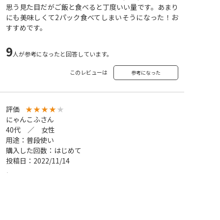
思う見た目だがご飯と食べると丁度いい量です。あまり
にも美味しくて2パック食べてしまいそうになった！お
すすめです。
9
人が参考になったと回答しています。
このレビューは
参考になった
評価
★
★
★
★
★
にゃんこふさん
40代 ／ 女性
用途：普段使い
購入した回数：はじめて
投稿日：2022/11/14
初めての注文
宅配おかずや宅配弁当
ずっと気になっていて
色んなメーカーでお試ししてみたけど