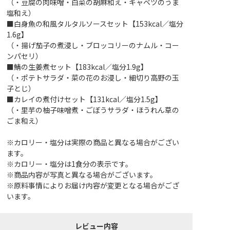
（・豆腐の肉味噌・白菜の胡麻和え・キャベツのうま
塩和え）
■白身魚の和風タルタルソースセット【153kcal／塩分
1.6g】
（・揚げ茄子の煮浸し・ブロッコリーのナムル・コー
ンパセリ）
■鯖の生姜煮セット【183kcal／塩分1.9g】
（・ポテトサラダ・菜の花のお浸し・細切り高野の玉
子とじ）
■カレイの煮付けセット【131kcal／塩分1.5g】
（・里芋の柚子味噌煮・ごぼうサラダ・ほうれん草の
ごま和え）
※カロリー・塩分は実際の商品と異なる場合がござい
ます。
※カロリー・塩分は1食分の表示です。
※商品内容が写真と異なる場合がございます。
※原料事情によりお届け内容が変更となる場合がござ
います。
レビュー内容