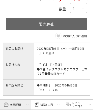
数量
販売停止
お気に入りに追加
商品のお届け
2020年05月06日（水）―05月10日
（日）お届け
お届け内容
【生花】【７号鉢】
●３色ミックスクレマチスタワー仕立
て7号●母の日カード
お申込み締切
◆早期割引：2020年04月30日
（木） 21：00
レビュー
商品説明
お届け内容
・口コミ