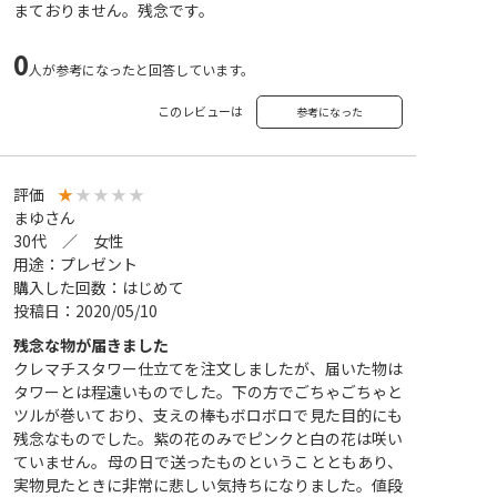
まておりません。残念です。
0
人が参考になったと回答しています。
このレビューは
参考になった
評価
★
★
★
★
★
まゆさん
30代 ／ 女性
用途：プレゼント
購入した回数：はじめて
投稿日：2020/05/10
残念な物が届きました
クレマチスタワー仕立てを注文しましたが、届いた物は
タワーとは程遠いものでした。下の方でごちゃごちゃと
ツルが巻いており、支えの棒もボロボロで見た目的にも
残念なものでした。紫の花のみでピンクと白の花は咲い
ていません。母の日で送ったものということともあり、
実物見たときに非常に悲しい気持ちになりました。値段