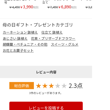
号
立て
3,990
6,890
￥
￥
￥4,490
￥7,490
￥3,690
税別
税別
母の日ギフト・プレゼントカテゴリ
カーネーション 鉢植え
仕立て 鉢植え
あじさい 鉢植え
花束・プリザーブドフラワー
胡蝶蘭・ペチュニア・その他
スイーツ・グルメ
お花とお菓子セット
レビュー内容
★
★
★
★
★
2.3点
総合評価
3件のレビューがあります。
レビューを投稿する