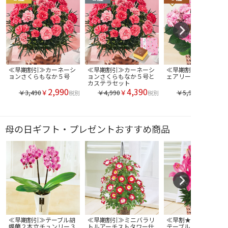
≪早期割引≫カーネーシ
≪早期割引≫カーネーシ
≪早期割引≫あじさい
ョンさくらもなか５号
ョンさくらもなか５号と
ェアリーアイ５号
カステラセット
2,990
4,390
￥
￥
￥3,490
￥4,990
￥5,990
税別
税別
母の日ギフト・プレゼントおすすめ商品
≪早期割引≫テーブル胡
≪早期割引≫ミニバラリ
≪早割★４００円オフ
蝶蘭２本立チュンリー３
トルアーチストタワー仕
テーブルリリーロザリ