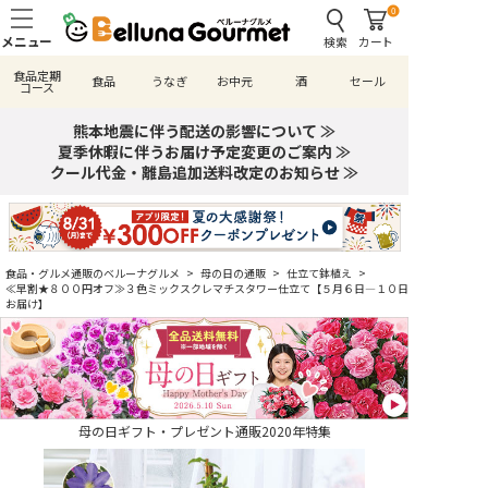
0
検索
カート
食品定期
食品
うなぎ
お中元
酒
セール
コース
熊本地震に伴う配送の影響について ≫
夏季休暇に伴うお届け予定変更のご案内 ≫
クール代金・離島追加送料改定のお知らせ ≫
食品・グルメ通販のベルーナグルメ
>
母の日の通販
>
仕立て鉢植え
>
≪早割★８００円オフ≫３色ミックスクレマチスタワー仕立て【５月６日―１０日
お届け】
母の日ギフト・プレゼント通販2020年特集