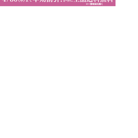
ポイントのご利用方法について
ご注文商品のご注意とお願い
お届け・送料について
送料について
お届け時期
配送に関するサービス
お届け状況のご確認
お届けに関するご案内
お支払いについて
郵便振込・コンビニ払い
振込用紙のスマホでのアプリ決済
クレジットカード払い