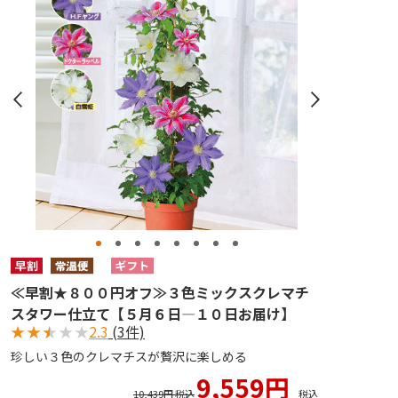
≪早割★８００円オフ≫３色ミックスクレマチ
スタワー仕立て【５月６日―１０日お届け】
★
★
★
★
★
2.3
(3件)
珍しい３色のクレマチスが贅沢に楽しめる
9,559円
10,439円 税込
税込