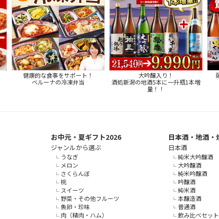
健康的な食事をサポート！
大吟醸入り！
ベルーナの冷凍弁当
酒処新潟の地酒5本に一升瓶1本増
量！！
お中元・夏ギフト2026
日本酒・地酒・
ジャンルから選ぶ
日本酒
うなぎ
純米大吟醸酒
メロン
大吟醸酒
さくらんぼ
純米吟醸酒
桃
吟醸酒
スイーツ
純米酒
野菜・その他フルーツ
本醸造酒
魚卵・珍味
普通酒
肉（精肉・ハム）
飲み比べセット