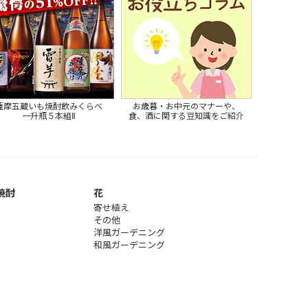
薩摩五蔵いも焼酎飲みくらべ
お歳暮・お中元のマナーや、
一升瓶５本組Ⅱ
食、酒に関する豆知識をご紹介
焼酎
花
寄せ植え
その他
洋風ガーデニング
和風ガーデニング