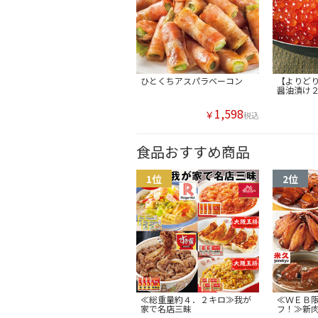
ひとくちアスパラベーコン
【よりど
醤油漬け
1,598
￥
税込
食品おすすめ商品
≪総重量約４．２キロ≫我が
≪ＷＥＢ
家で名店三昧
フ！≫新