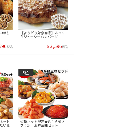
中華ち
【よりどり対象商品】ふっく
らジューシーハンバーグ
596
3,596
￥
税込
税込
ネット
≪新ネット限定★約１６％オ
たい魚
フ！≫ 海鮮三昧セット