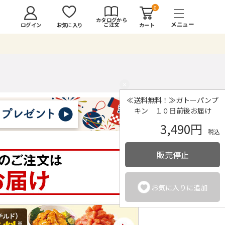
0
カタログから
ご注文
ログイン
カート
お気に入り
×
≪送料無料！≫ガトーパンプ
キン １０日前後お届け
3,490円
税込
販売停止
お気に入りに追加