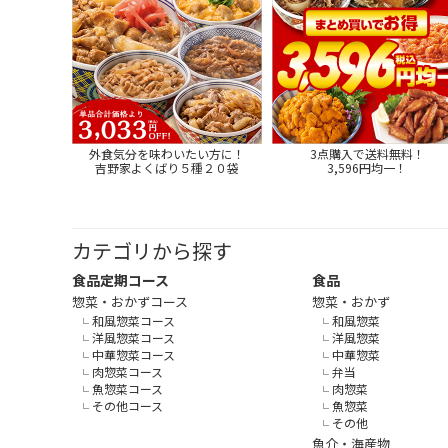
外食気分を味わいたい方に！
3点購入で送料無料！
吉野家よくばり５種２０袋
3,596円均一！
カテゴリから探す
食品定期コース
食品
惣菜・おかずコース
惣菜・おかず
和風惣菜コース
和風惣菜
洋風惣菜コース
洋風惣菜
中華惣菜コース
中華惣菜
肉惣菜コース
弁当
魚惣菜コース
肉惣菜
その他コース
魚惣菜
その他
魚介・海産物