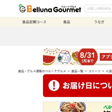
食品定期
コース
食品
うなぎ
食品・グルメ通販のベルーナグルメ
>
食品一覧
>
スイーツ
>
≪送