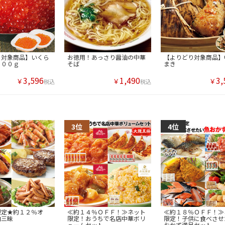
り対象商品】いくら
お徳用！あっさり醤油の中華
【よりどり対象商品】
２００ｇ
そば
まき
3,596
1,490
3,
￥
￥
￥
税込
税込
限定★約１２％オ
≪約１４％ＯＦＦ！≫ネット
≪約１８％ＯＦＦ！≫
肉三昧
限定！おうちで名店中華ボリ
限定！子供に食べさせ
ュームセット
おかず満足セット