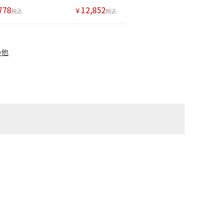
778
12,852
￥
税込
税込
の他