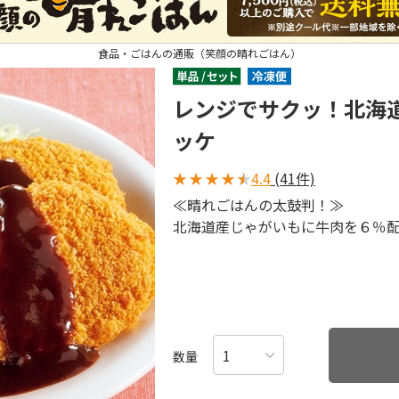
食品・ごはんの通販（笑顔の晴れごはん）
レンジでサクッ！北海
ッケ
★
★
★
★
★
4.4
(41件)
≪晴れごはんの太鼓判！≫
北海道産じゃがいもに牛肉を６％
数量