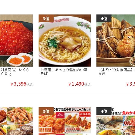
り対象商品】いくら
お徳用！あっさり醤油の中華
【よりどり対象商品】
２００ｇ
そば
まき
3,596
1,490
3,
￥
￥
￥
税込
税込