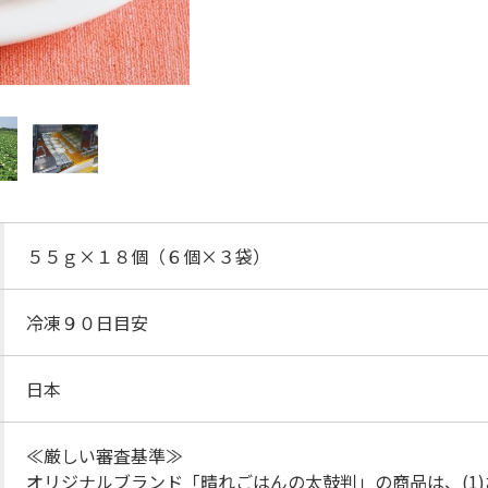
５５ｇ×１８個（６個×３袋）
冷凍９０日目安
日本
≪厳しい審査基準≫
オリジナルブランド「晴れごはんの太鼓判」の商品は、(1)おい