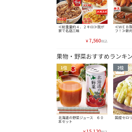
≪総重量約４．２キロ≫我が
≪ＷＥＢ
家で名店三昧
フ！≫新
7,560
￥
税込
果物・野菜おすすめランキ
北海道の野菜ジュース ６０
国産セロ
本セット
15,120
￥
税込