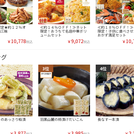
限定★約１２％オ
≪約１４％ＯＦＦ！≫ネット
≪約１８％ＯＦＦ！≫
肉三昧
限定！おうちで名店中華ボリ
限定！子供に食べさせ
ュームセット
おかず満足セット
10,778
9,072
10,
￥
￥
￥
税込
税込
ング
リのあっさり粕漬
羽黒山麓の柿漬けだいこん
長なす一本漬
3,877
3,985
2,
￥
￥
￥
税込
税込