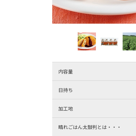
内容量
日持ち
加工地
晴れごはん太鼓判とは・・・