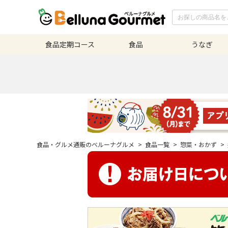
食品定期
コース
食品
うなぎ
食品・グルメ通販のベルーナグルメ
>
食品一覧
>
惣菜・おかず
>