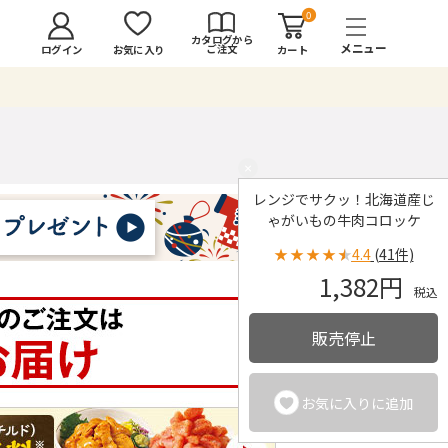
0
カタログから
ご注文
ログイン
カート
お気に入り
×
レンジでサクッ！北海道産じ
ゃがいもの牛肉コロッケ
★
★
★
★
★
4.4
(41件)
1,382円
税込
販売停止
お気に入りに追加