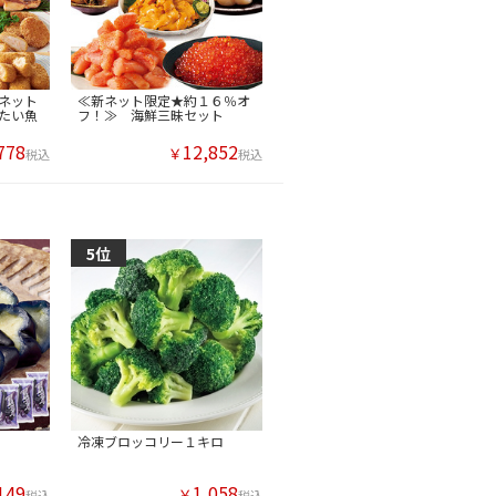
ネット
≪新ネット限定★約１６％オ
たい魚
フ！≫ 海鮮三昧セット
778
12,852
￥
税込
税込
冷凍ブロッコリー１キロ
149
1,058
￥
税込
税込