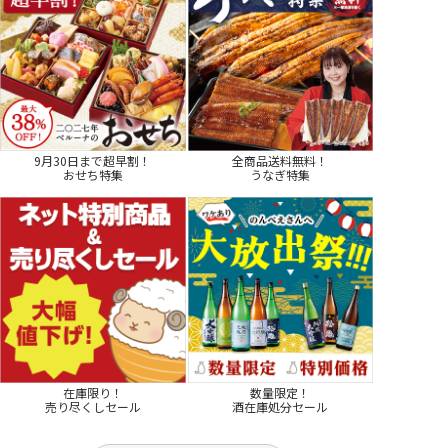
9月30日まで超早割！
全商品送料無料！
おせち特集
うなぎ特集
在庫限り！
数量限定！
売り尽くしセール
酒在庫処分セール