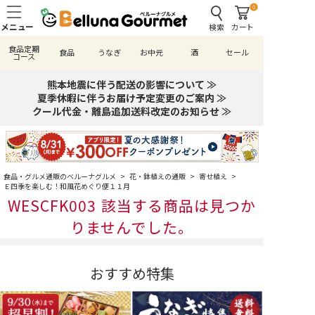
0
検索
カート
食品定期
食品
うなぎ
お中元
酒
セール
コース
熊本地震に伴う配送の影響について ≫
夏季休暇に伴うお届け予定変更のご案内 ≫
クール代金・離島追加送料改定のお知らせ ≫
食品・グルメ通販のベルーナグルメ
>
花・鉢植えの通販
>
寄せ植え
>
Ｅ四季を楽しむ！和風花めぐり便１１月
WESCFK003 該当する商品は見つか
りませんでした。
おすすめ特集