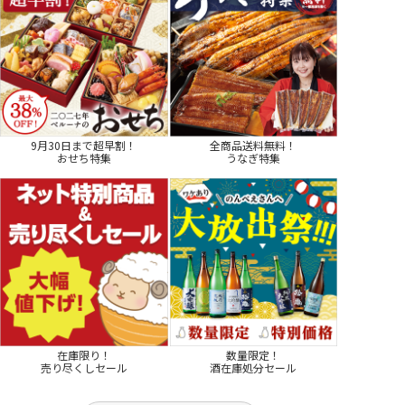
9月30日まで超早割！
全商品送料無料！
おせち特集
うなぎ特集
在庫限り！
数量限定！
売り尽くしセール
酒在庫処分セール