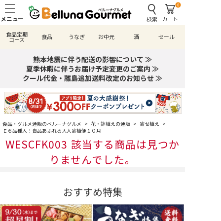
0
検索
カート
食品定期
食品
うなぎ
お中元
酒
セール
コース
熊本地震に伴う配送の影響について ≫
夏季休暇に伴うお届け予定変更のご案内 ≫
クール代金・離島追加送料改定のお知らせ ≫
食品・グルメ通販のベルーナグルメ
>
花・鉢植えの通販
>
寄せ植え
>
Ｅ６品種入！貴品あふれる大人寄植便１０月
WESCFK003 該当する商品は見つか
りませんでした。
おすすめ特集