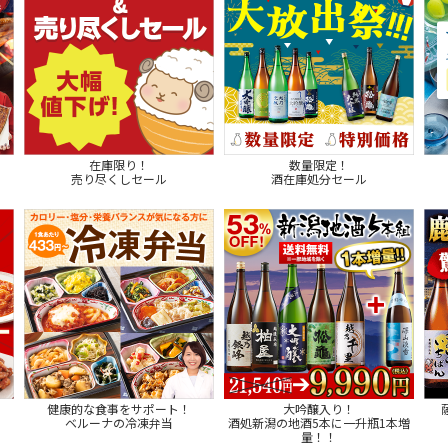
在庫限り！
数量限定！
売り尽くしセール
酒在庫処分セール
健康的な食事をサポート！
大吟醸入り！
ベルーナの冷凍弁当
酒処新潟の地酒5本に一升瓶1本増
量！！