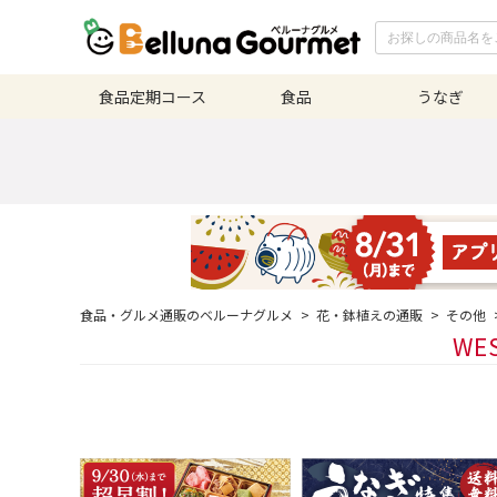
食品定期
コース
食品
うなぎ
食品・グルメ通販のベルーナグルメ
>
花・鉢植えの通販
>
その他
WE