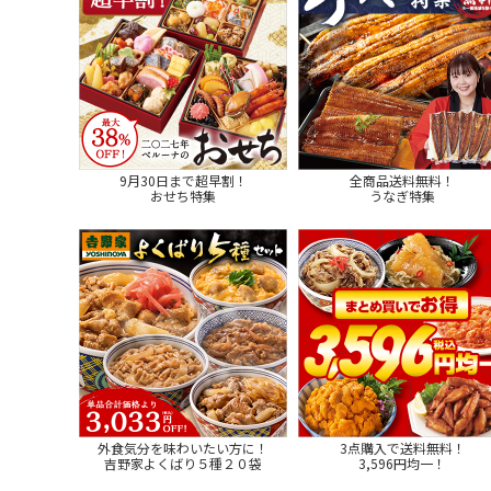
9月30日まで超早割！
全商品送料無料！
おせち特集
うなぎ特集
外食気分を味わいたい方に！
3点購入で送料無料！
吉野家よくばり５種２０袋
3,596円均一！