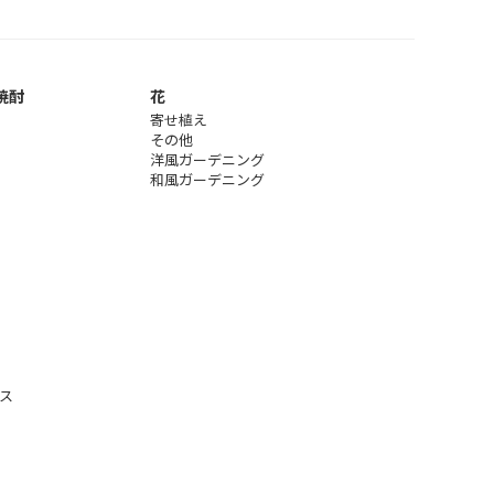
焼酎
花
寄せ植え
その他
洋風ガーデニング
和風ガーデニング
ス