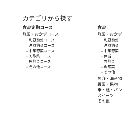
カテゴリから探す
食品定期コース
食品
惣菜・おかずコース
惣菜・おかず
和風惣菜コース
和風惣菜
洋風惣菜コース
洋風惣菜
中華惣菜コース
中華惣菜
肉惣菜コース
弁当
魚惣菜コース
肉惣菜
その他コース
魚惣菜
その他
魚介・海産物
野菜・果物
米・麺・パン
スイーツ
その他