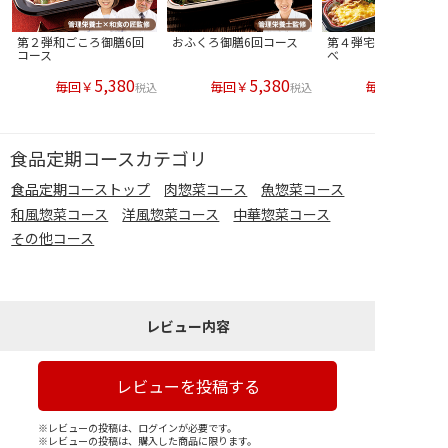
第２弾和ごころ御膳6回
おふくろ御膳6回コース
第４弾宅菜便４種味く
コース
べ
5,380
5,380
毎回￥
毎回￥
毎回￥
税込
税込
食品定期コースカテゴリ
食品定期コーストップ
肉惣菜コース
魚惣菜コース
和風惣菜コース
洋風惣菜コース
中華惣菜コース
その他コース
レビュー内容
レビューを投稿する
※レビューの投稿は、ログインが必要です。
※レビューの投稿は、購入した商品に限ります。