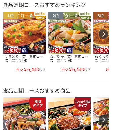
食品定期コースおすすめランキング
いろどり一菜 定期コー
なごやか一菜 定期コー
ぬくもり一菜 定期コ
ス（年１２回）
ス（年１２回）
ス（年１２回）
6,440
6,440
月々￥
月々￥
月々￥
税込
税込
食品定期コースおすすめ商品