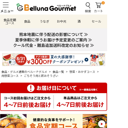
0
検索
カート
食品定期
食品
うなぎ
お中元
酒
セール
コース
熊本地震に伴う配送の影響について ≫
夏季休暇に伴うお届け予定変更のご案内 ≫
クール代金・離島追加送料改定のお知らせ ≫
食品・グルメ通販のベルーナグルメ
>
食品一覧
>
惣菜・おかずコース
>
肉惣菜コース
>
ごちそう肉と匠おそうざい