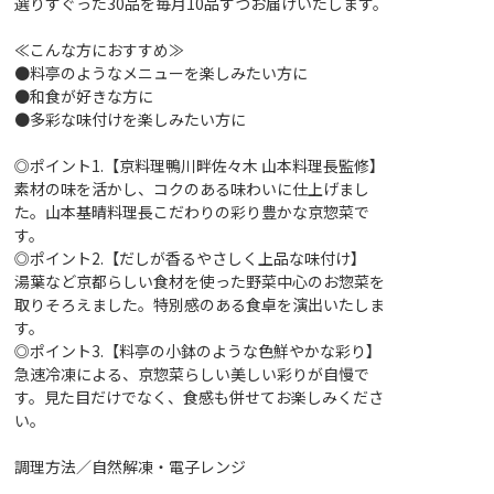
選りすぐった30品を毎月10品ずつお届けいたします。
≪こんな方におすすめ≫
●料亭のようなメニューを楽しみたい方に
●和食が好きな方に
●多彩な味付けを楽しみたい方に
◎ポイント1.【京料理鴨川畔佐々木 山本料理長監修】
素材の味を活かし、コクのある味わいに仕上げまし
た。山本基晴料理長こだわりの彩り豊かな京惣菜で
す。
◎ポイント2.【だしが香るやさしく上品な味付け】
湯葉など京都らしい食材を使った野菜中心のお惣菜を
取りそろえました。特別感のある食卓を演出いたしま
す。
◎ポイント3.【料亭の小鉢のような色鮮やかな彩り】
急速冷凍による、京惣菜らしい美しい彩りが自慢で
す。見た目だけでなく、食感も併せてお楽しみくださ
い。
調理方法／自然解凍・電子レンジ