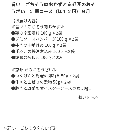
おそ
旨い！ごちそう肉おかずと京都匠のおそ
旨い！ごちそ
月
うざい 定期コース（年１２回）９月
うざい 定期
【お届け内容】
【お届け内容】
≪旨い！ごちそう肉おかず≫
≪旨い！ごちそ
●鶏の南蛮漬け 100ｇ×2袋
●牛ごぼうの味噌煮
●デミソースハンバーグ 180ｇ×2袋
●鶏の甘酢煮 10
●牛肉の中華炒め 100ｇ×2袋
●豚の角煮 100
●手羽元の醤油煮込み 100ｇ×2袋
●照り焼き風肉団子
●焼豚の葱和え 100ｇ×2袋
●ハッシュドビーフ
≪京都 匠のおそうざい≫
≪京都 匠のおそ
●いんげんと海老の卵和え 50g×2袋
●ほたてと大根のう
●牛肉と山ぜりの煮物 50g×2袋
●栗とさつま芋の白
×2袋
●豚肉と野菜のオイスターソース炒め 50g...
●豚肉と細切り昆
続きを見る
を見る
≪旨い！ごちそう肉おかず≫