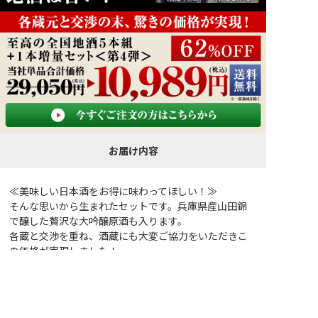
お届け内容
≪美味しい日本酒をお得に味わってほしい！≫
そんな思いから生まれたセットです。兵庫県産山田錦
で醸した贅沢な大吟醸原酒も入ります。
各蔵と交渉を重ね、酒蔵にも大変ご協力をいただきこ
の価格が実現しました！
素敵な晩酌のお供にいかがでしょうか。（利酒師 中
山）
■〈福島県〉笹の川酒造【清酒 笹の川】