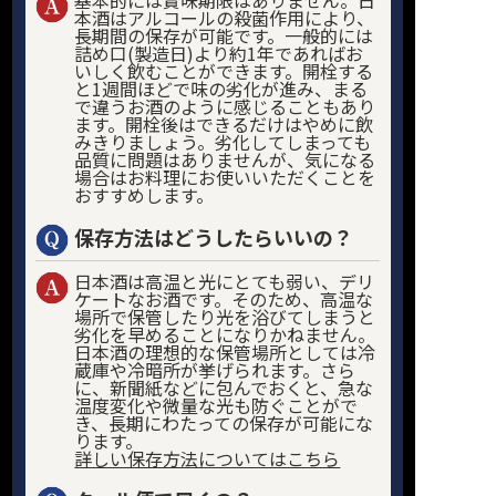
基本的には賞味期限はありません。日
本酒はアルコールの殺菌作用により、
長期間の保存が可能です。一般的には
詰め口(製造日)より約1年であればお
いしく飲むことができます。開栓する
と1週間ほどで味の劣化が進み、まる
で違うお酒のように感じることもあり
ます。開栓後はできるだけはやめに飲
みきりましょう。劣化してしまっても
品質に問題はありませんが、気になる
場合はお料理にお使いいただくことを
おすすめします。
保存方法はどうしたらいいの？
日本酒は高温と光にとても弱い、デリ
ケートなお酒です。そのため、高温な
場所で保管したり光を浴びてしまうと
劣化を早めることになりかねません。
日本酒の理想的な保管場所としては冷
蔵庫や冷暗所が挙げられます。さら
に、新聞紙などに包んでおくと、急な
温度変化や微量な光も防ぐことがで
き、長期にわたっての保存が可能にな
ります。
詳しい保存方法についてはこちら