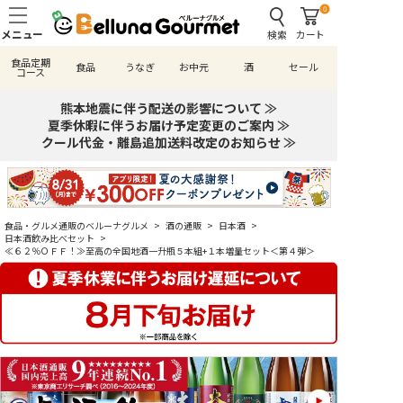
0
検索
カート
食品定期
食品
うなぎ
お中元
酒
セール
コース
熊本地震に伴う配送の影響について ≫
夏季休暇に伴うお届け予定変更のご案内 ≫
クール代金・離島追加送料改定のお知らせ ≫
食品・グルメ通販のベルーナグルメ
>
酒の通販
>
日本酒
>
日本酒飲み比べセット
>
≪６２％ＯＦＦ！≫至高の全国地酒一升瓶５本組+１本増量セット＜第４弾＞