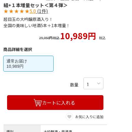
組+１本増量セット＜第４弾＞
★
★
★
★
★
5.0
(1件)
超目玉の大吟醸原酒入り！
全国の美味しい地酒5本＋1本増量！
10,989円
29,050円 税込
税込
商品詳細を選択
通常お届け
10,989円
数量
カートに入れる
お気に入りに追加
種別
大吟醸酒・普通酒