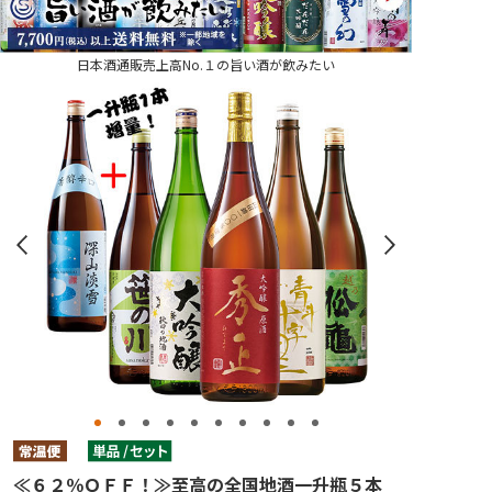
日本酒通販売上高No.１の旨い酒が飲みたい
≪６２％ＯＦＦ！≫至高の全国地酒一升瓶５本