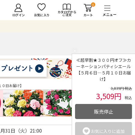
0
カタログから
ご注文
ログイン
カート
お気に入り
×
≪超早割★３００円オフ≫カ
ーネーションパティシエール
【５月６日―５月１０日お届
け】
１０日お届け】
3,839円 税込
3,509円
税込
販売停止
3月31日（火）21:00
お気に入りに追加