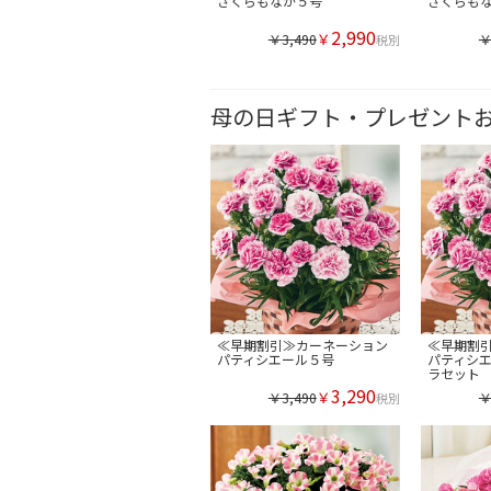
さくらもなか５号
さくらも
2,990
￥
￥3,490
￥
税別
母の日ギフト・プレゼント
≪早期割引≫カーネーション
≪早期割
パティシエール５号
パティシ
ラセット
3,290
￥
￥3,490
￥
税別