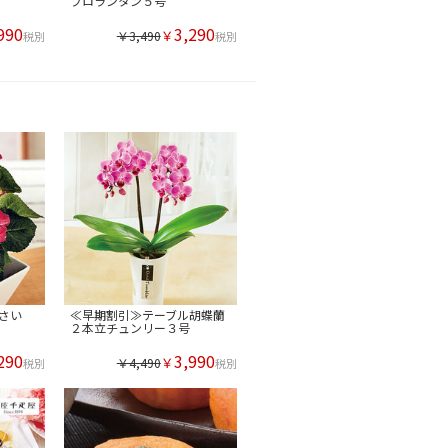
フロランタン５号
990
3,290
￥
￥3,490
税別
税別
さい
≪早期割引≫テーブル胡蝶蘭
２本立チュンリー３号
290
3,990
￥
￥4,490
税別
税別