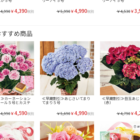
なか５号
リーアイ５号
リーアイ５号
4,390
4,990
3,
￥
￥
￥
4,990
￥5,990
￥4,530
税別
税別
おすすめ商品
引≫カーネーション
≪早期割引≫あじさいてまり
≪早期割引≫苔玉あじ
エール５号とカステ
てまり５号
（赤）
4,590
4,990
4,
￥
￥
￥
4,990
￥5,690
￥4,790
税別
税別