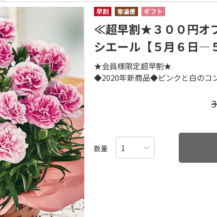
≪超早割★３００円オ
シエール【５月６日―
★会員様限定超早割★
◆2020年新商品◆ピンクと白の
数量