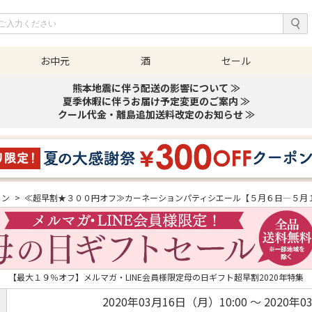
お中元
酒
セール
熊本地震に伴う配送の影響について ≫
夏季休暇に伴うお届け予定変更のご案内 ≫
クール代金・離島追加送料改定のお知らせ ≫
ョン
>
≪超早割★３００円オフ≫カーネーションパティシエール【５月６日―５月
【最大１９％オフ】メルマガ・LINE会員様限定母の日ギフト超早割2020年特集
2020年03月16日（月）10:00 ～ 2020年0