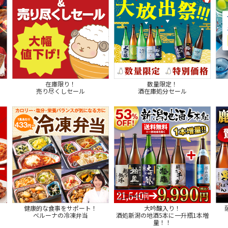
在庫限り！
数量限定！
売り尽くしセール
酒在庫処分セール
健康的な食事をサポート！
大吟醸入り！
ベルーナの冷凍弁当
酒処新潟の地酒5本に一升瓶1本増
量！！