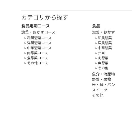
カテゴリから探す
食品定期コース
食品
惣菜・おかずコース
惣菜・おかず
和風惣菜コース
和風惣菜
洋風惣菜コース
洋風惣菜
中華惣菜コース
中華惣菜
肉惣菜コース
弁当
魚惣菜コース
肉惣菜
その他コース
魚惣菜
その他
魚介・海産物
野菜・果物
米・麺・パン
スイーツ
その他