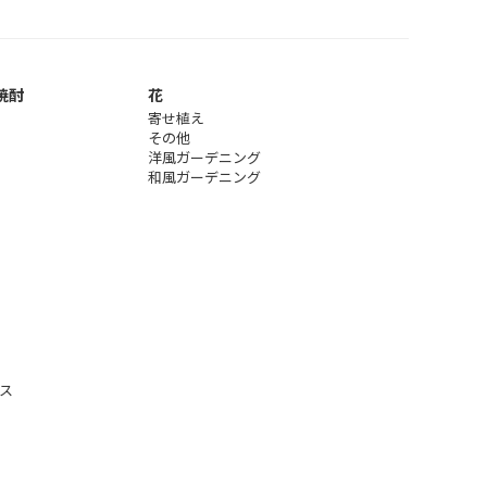
焼酎
花
寄せ植え
その他
洋風ガーデニング
和風ガーデニング
ス