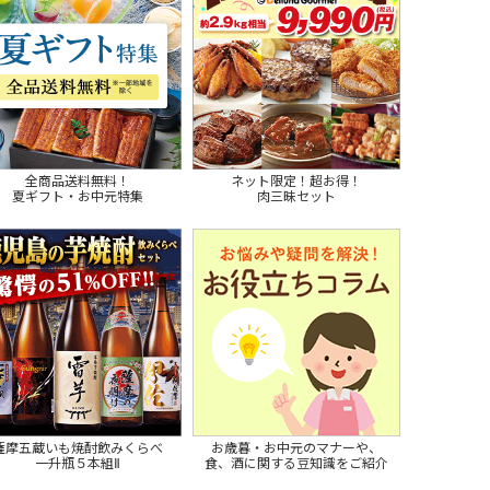
全商品送料無料！
ネット限定！超お得！
夏ギフト・お中元特集
肉三昧セット
薩摩五蔵いも焼酎飲みくらべ
お歳暮・お中元のマナーや、
一升瓶５本組Ⅱ
食、酒に関する豆知識をご紹介