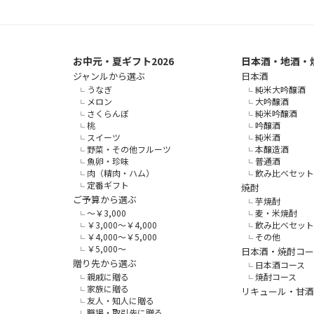
お中元・夏ギフト2026
日本酒・地酒・
ジャンルから選ぶ
日本酒
うなぎ
純米大吟醸酒
メロン
大吟醸酒
さくらんぼ
純米吟醸酒
桃
吟醸酒
スイーツ
純米酒
野菜・その他フルーツ
本醸造酒
魚卵・珍味
普通酒
肉（精肉・ハム）
飲み比べセット
定番ギフト
焼酎
ご予算から選ぶ
芋焼酎
～￥3,000
麦・米焼酎
￥3,000～￥4,000
飲み比べセット
￥4,000～￥5,000
その他
￥5,000～
日本酒・焼酎コー
贈り先から選ぶ
日本酒コース
親戚に贈る
焼酎コース
家族に贈る
リキュール・甘酒
友人・知人に贈る
職場・取引先に贈る