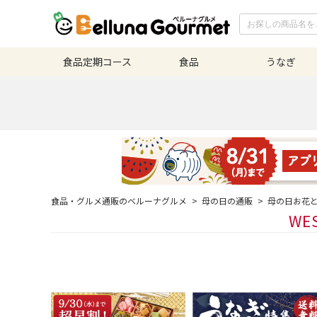
食品定期
コース
食品
うなぎ
食品・グルメ通販のベルーナグルメ
>
母の日の通販
>
母の日お花
WE