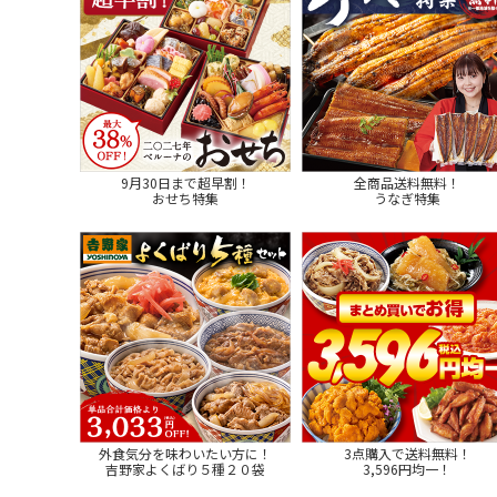
9月30日まで超早割！
全商品送料無料！
おせち特集
うなぎ特集
外食気分を味わいたい方に！
3点購入で送料無料！
吉野家よくばり５種２０袋
3,596円均一！