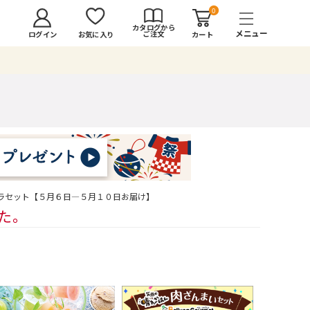
0
カタログから
ご注文
ログイン
カート
お気に入り
ラセット【５月６日―５月１０日お届け】
した。