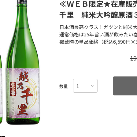
≪ＷＥＢ限定★在庫販
千里 純米大吟醸原酒
日本酒最高クラス！ガツンと純米
通常価格は25年旨い酒が飲みたい
掲載時の単品価格（税込6,590円
1
数量