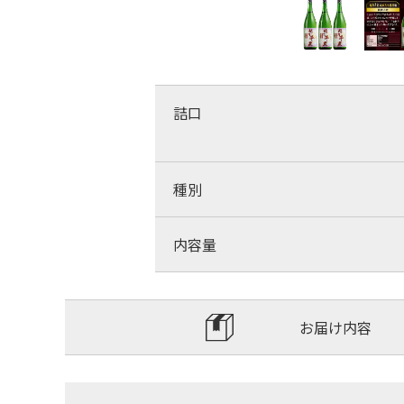
詰口
種別
内容量
お届け内容