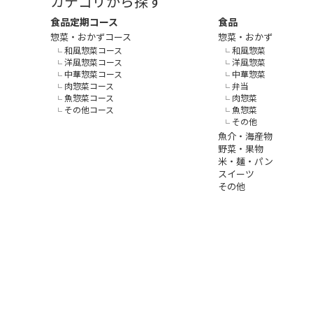
カテゴリから探す
食品定期コース
食品
惣菜・おかずコース
惣菜・おかず
和風惣菜コース
和風惣菜
洋風惣菜コース
洋風惣菜
中華惣菜コース
中華惣菜
肉惣菜コース
弁当
魚惣菜コース
肉惣菜
その他コース
魚惣菜
その他
魚介・海産物
野菜・果物
米・麺・パン
スイーツ
その他