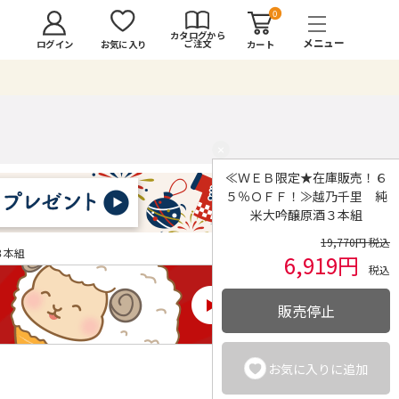
0
カタログから
ご注文
ログイン
カート
お気に入り
×
≪ＷＥＢ限定★在庫販売！６
５％ＯＦＦ！≫越乃千里 純
米大吟醸原酒３本組
19,770円 税込
３本組
6,919円
税込
販売停止
お気に入りに追加