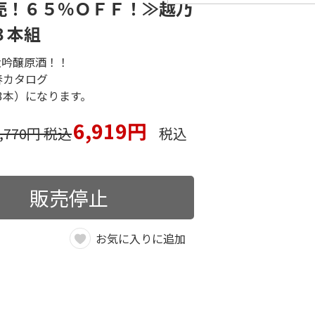
売！６５％ＯＦＦ！≫越乃
３本組
大吟醸原酒！！
春カタログ
×3本）になります。
6,919円
9,770円 税込
税込
販売停止
お気に入りに追加