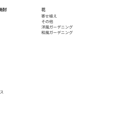
焼酎
花
寄せ植え
その他
洋風ガーデニング
和風ガーデニング
ス