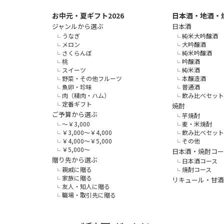
お中元・夏ギフト2026
日本酒・地酒・
ジャンルから選ぶ
日本酒
うなぎ
純米大吟醸酒
メロン
大吟醸酒
さくらんぼ
純米吟醸酒
桃
吟醸酒
スイーツ
純米酒
野菜・その他フルーツ
本醸造酒
魚卵・珍味
普通酒
肉（精肉・ハム）
飲み比べセット
定番ギフト
焼酎
ご予算から選ぶ
芋焼酎
～￥3,000
麦・米焼酎
￥3,000～￥4,000
飲み比べセット
￥4,000～￥5,000
その他
￥5,000～
日本酒・焼酎コー
贈り先から選ぶ
日本酒コース
親戚に贈る
焼酎コース
家族に贈る
リキュール・甘酒
友人・知人に贈る
職場・取引先に贈る