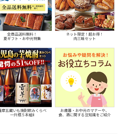
全商品送料無料！
ネット限定！超お得！
夏ギフト・お中元特集
肉三昧セット
薩摩五蔵いも焼酎飲みくらべ
お歳暮・お中元のマナーや、
一升瓶５本組Ⅱ
食、酒に関する豆知識をご紹介