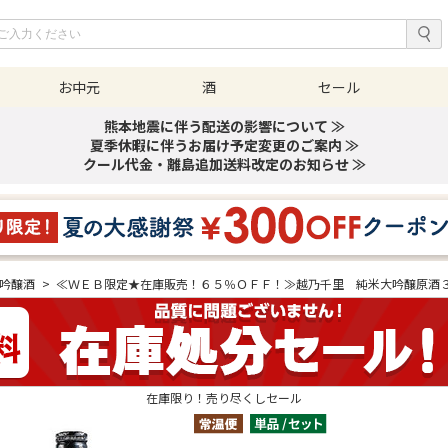
お中元
酒
セール
熊本地震に伴う配送の影響について ≫
夏季休暇に伴うお届け予定変更のご案内 ≫
クール代金・離島追加送料改定のお知らせ ≫
大吟醸酒
>
≪ＷＥＢ限定★在庫販売！６５％ＯＦＦ！≫越乃千里 純米大吟醸原酒
在庫限り！売り尽くしセール