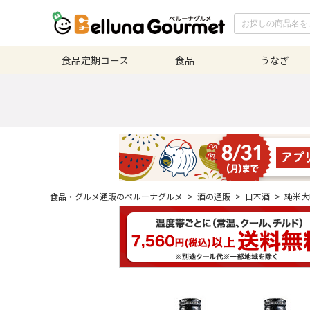
食品定期
コース
食品
うなぎ
食品・グルメ通販のベルーナグルメ
>
酒の通販
>
日本酒
>
純米