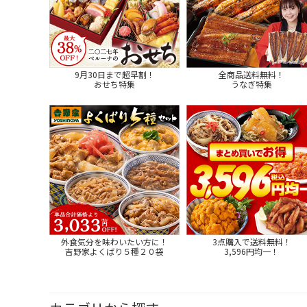
9月30日まで超早割！
全商品送料無料！
おせち特集
うなぎ特集
外食気分を味わいたい方に！
3点購入で送料無料！
吉野家よくばり５種２０袋
3,596円均一！