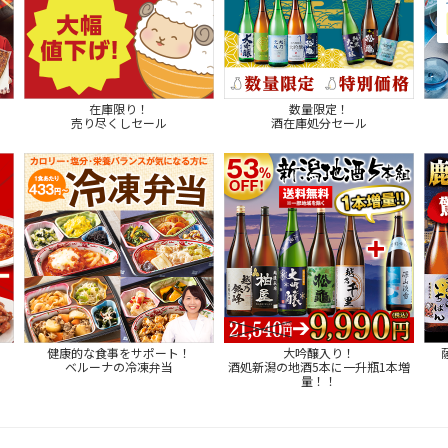
在庫限り！
数量限定！
売り尽くしセール
酒在庫処分セール
健康的な食事をサポート！
大吟醸入り！
ベルーナの冷凍弁当
酒処新潟の地酒5本に一升瓶1本増
量！！