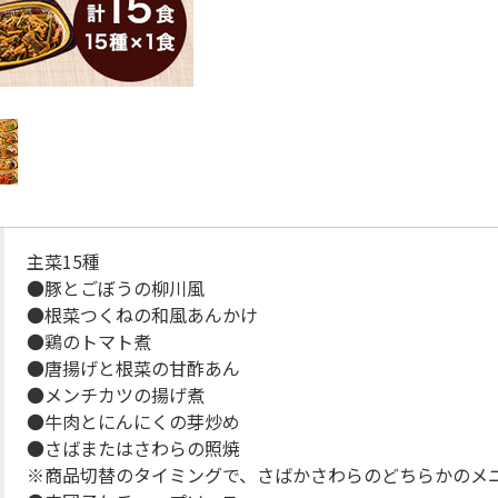
主菜15種
●豚とごぼうの柳川風
●根菜つくねの和風あんかけ
●鶏のトマト煮
●唐揚げと根菜の甘酢あん
●メンチカツの揚げ煮
●牛肉とにんにくの芽炒め
●さばまたはさわらの照焼
※商品切替のタイミングで、さばかさわらのどちらかのメ