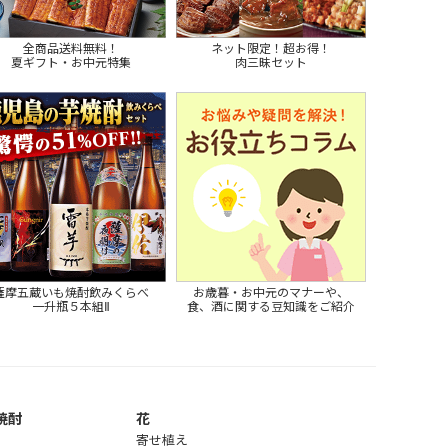
全商品送料無料！
ネット限定！超お得！
夏ギフト・お中元特集
肉三昧セット
薩摩五蔵いも焼酎飲みくらべ
お歳暮・お中元のマナーや、
一升瓶５本組Ⅱ
食、酒に関する豆知識をご紹介
焼酎
花
寄せ植え