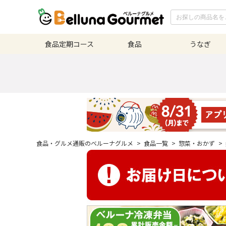
食品定期
コース
食品
うなぎ
食品・グルメ通販のベルーナグルメ
>
食品一覧
>
惣菜・おかず
>