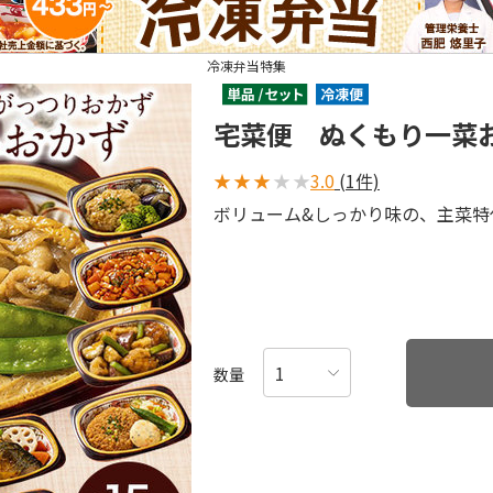
冷凍弁当特集
宅菜便 ぬくもり一菜
★
★
★
★
★
3.0
(1件)
ボリューム&しっかり味の、主菜特
数量