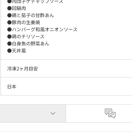
●肉団子ケチャップソース
●回鍋肉
●鶏と茄子の甘酢あん
●豚肉の生姜焼
●ハンバーグ和風オニオンソース
●鶏のチリソース
●白身魚の野菜あん
●天丼風
冷凍2ヶ月目安
日本