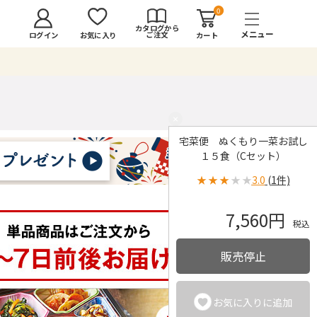
0
カタログから
ご注文
ログイン
カート
お気に入り
×
宅菜便 ぬくもり一菜お試し
１５食（Cセット）
★
★
★
★
★
3.0
(1件)
7,560円
税込
販売停止
お気に入りに追加