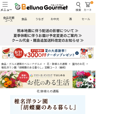
0
検索
カート
食品定期
食品
うなぎ
お中元
酒
セール
コース
熊本地震に伴う配送の影響について ≫
夏季休暇に伴うお届け予定変更のご案内 ≫
クール代金・離島追加送料改定のお知らせ ≫
食品・グルメ通販のベルーナグルメ
>
花・鉢植えの通販
>
室内のお花
>
椎名洋ラン園「胡蝶蘭のある暮らし」定期コース（継続）
花 鉢植えの通販