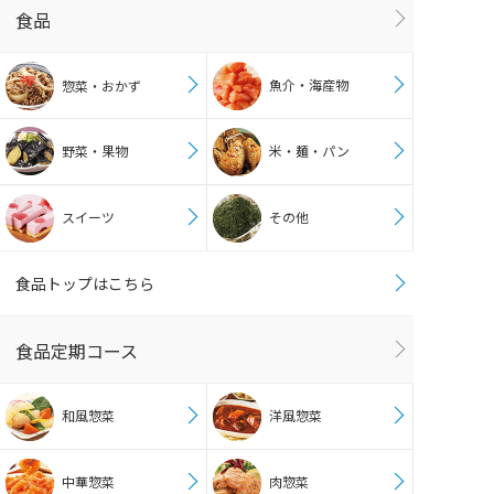
食品
魚介・海産物
惣菜・おかず
野菜・果物
米・麺・パン
スイーツ
その他
食品トップはこちら
食品定期コース
和風惣菜
洋風惣菜
中華惣菜
肉惣菜