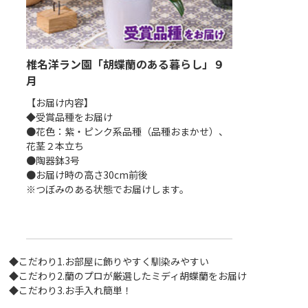
椎名洋ラン園「胡蝶蘭のある暮らし」９
椎名洋ラン園
」８
月
０月
【お届け内容】
【お届け内容】
◆受賞品種をお届け
◆底面給水ポッ
●花色：紫・ピンク系品種（品種おまかせ）、
●花色：オレン
せ）、
花茎２本立ち
せ）、花茎２本
●陶器鉢3号
●底面給水ポット
)）
●お届け時の高さ30cm前後
●お届け時の高さ
※つぼみのある状態でお届けします。
※つぼみのある
◆こだわり1.お部屋に飾りやすく馴染みやすい
◆こだわり2.蘭のプロが厳選したミディ胡蝶蘭をお届け
◆こだわり3.お手入れ簡単！