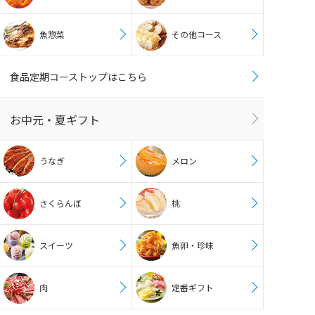
魚惣菜
その他コース
食品定期コーストップはこちら
お中元・夏ギフト
うなぎ
メロン
さくらんぼ
桃
スイーツ
魚卵・珍味
肉
定番ギフト