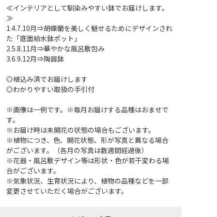
≪インテリアとして馴染みやすい鉢でお届けします。
≫
1.4.7.10月⇒胡蝶蘭を美しく魅せるためにデザインされ
た「底面給水鉢ポット」
2.5.8.11月⇒華やかな風呂敷包み
3.6.9.12月⇒陶器鉢
◎植込み済でお届けします
◎わかりやすい取扱の手引付
※画像は一例です。※毎月お届けする品種はおませで
す。
※お届け時は未開花の状態の場合もございます。
※植物につき、色、開花状態、形が写真と異なる場合
がございます。（各月の写真は数週間経過後）
※花器・風呂敷デザイン等は形状・色が若干変わる場
合がございます。
※気象状況、生育状況により、植物の品種などを一部
変更させていただく場合がございます。