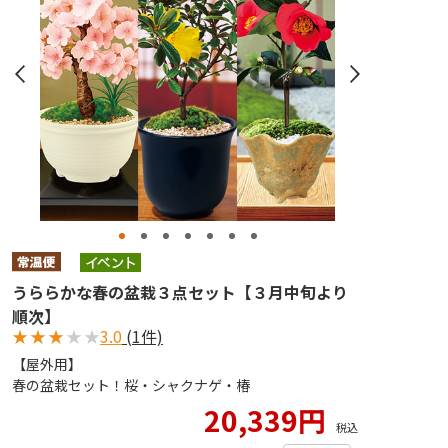
うららかな春の盆栽３点セット【３月中旬より
順次】
★
★
★
★
★
3.0
(1件)
【屋外用】
春の盆栽セット！桜・シャクナゲ・椿
20,339円
税込