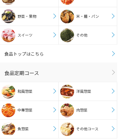
野菜・果物
米・麺・パン
スイーツ
その他
食品トップはこちら
食品定期コース
和風惣菜
洋風惣菜
中華惣菜
肉惣菜
魚惣菜
その他コース