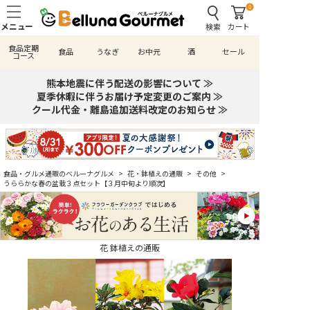
0
検索
カート
食品定期
食品
うなぎ
お中元
酒
セール
コース
熊本地震に伴う配送の影響について ≫
夏季休暇に伴うお届け予定変更のご案内 ≫
クール代金・離島追加送料改定のお知らせ ≫
食品・グルメ通販のベルーナグルメ
>
花・鉢植えの通販
>
その他
>
うららかな春の盆栽３点セット【３月中旬より順次】
花 鉢植えの通販