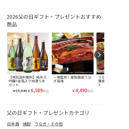
2026父の日ギフト・プレゼントおすすめ
商品
【特別送料無料】純米大
一愼監修！愛知県産うな
うなぎ割烹一愼 
吟醸+金箔入り地酒５本
ぎ長焼
蒲焼 お楽しみ３
セット
ト
6,589
4,490
￥
￥
￥15,040
税込
税込
父の日ギフト・プレゼントカテゴリ
日本酒
焼酎
うなぎ・その他