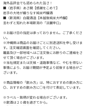
海外品評会でも認められた旨さ！
■〈岩手県〉あさ開【感謝をこめて】
岩手の大地が織りなす純米吟醸酒
■〈新潟県〉白龍酒造【本越後純米大吟醸】
言わずと知れた本場新潟の「淡麗辛口」
※お届け日の指定は承っておりません。ご了承くださ
い。
※沖縄県は商品のお届けごとに別途送料を申し受けま
す。注文確認画面を確認してください。
離島及び一部地域へはご注文後にお断りのご連絡をさ
せて頂く場合がございます。
※当社規定または天候・道路事情など、やむを得ない
事情により、お届け期間が予定より前後する場合がご
ざいます。
※商品情報の「飲み方」は、特におすすめの飲み方に
◎、おすすめの飲み方に○を付けて表記しています。
※ラベル・銘柄が変わる場合がございます。
※飲酒は２０歳を過ぎてから。