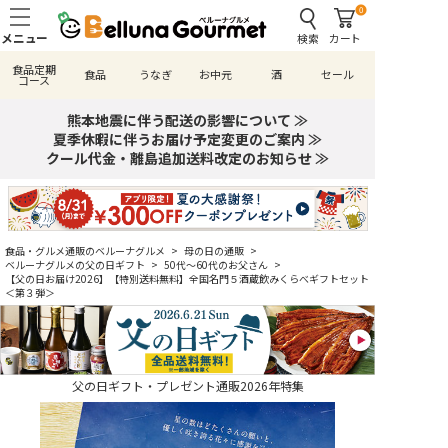
0
検索
カート
食品定期
食品
うなぎ
お中元
酒
セール
コース
熊本地震に伴う配送の影響について ≫
夏季休暇に伴うお届け予定変更のご案内 ≫
クール代金・離島追加送料改定のお知らせ ≫
食品・グルメ通販のベルーナグルメ
>
母の日の通販
>
ベルーナグルメの父の日ギフト
>
50代～60代のお父さん
>
【父の日お届け2026】【特別送料無料】全国名門５酒蔵飲みくらべギフトセット
＜第３弾＞
父の日ギフト・プレゼント通販2026年特集