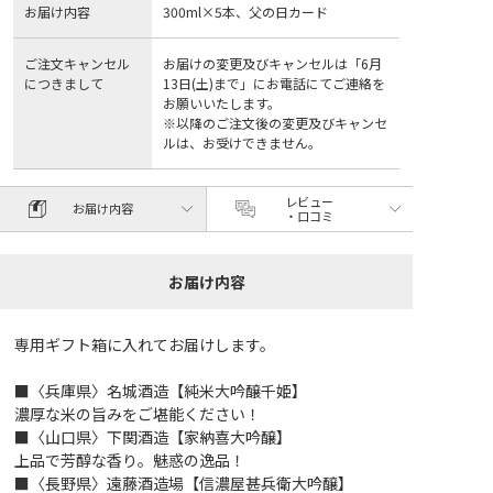
お届け内容
300ml×5本、父の日カード
ご注文キャンセル
お届けの変更及びキャンセルは「6月
につきまして
13日(土)まで」にお電話にてご連絡を
お願いいたします。
※以降のご注文後の変更及びキャンセ
ルは、お受けできません。
レビュー
お届け内容
・口コミ
お届け内容
専用ギフト箱に入れてお届けします。
■〈兵庫県〉名城酒造【純米大吟醸千姫】
濃厚な米の旨みをご堪能ください！
■〈山口県〉下関酒造【家納喜大吟醸】
上品で芳醇な香り。魅惑の逸品！
■〈長野県〉遠藤酒造場【信濃屋甚兵衛大吟醸】