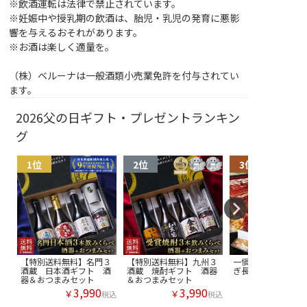
※飲酒運転は法律で禁止されています。
※妊娠中や授乳期の飲酒は、胎児・乳児の発育に悪影
響を与えるおそれがあります。
※お酒は楽しく適量を。
（株）ベルーナは一般酒類小売業免許を付与されてい
ます。
2026父の日ギフト・プレゼントランキン
グ
【特別送料無料】名門３
【特別送料無料】九州３
一愼監修！愛知県
酒蔵 日本酒ギフト 酒
酒蔵 焼酎ギフト 酒器
ぎ長焼
器＆おつまみセット
＆おつまみセット
3,990
3,990
￥
￥
税込
税込