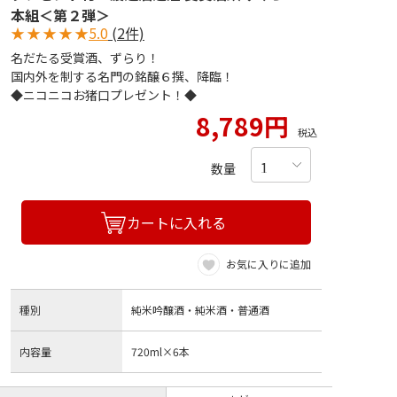
本組＜第２弾＞
★
★
★
★
★
5.0
(2件)
名だたる受賞酒、ずらり！
国内外を制する名門の銘醸６撰、降臨！
◆ニコニコお猪口プレゼント！◆
8,789円
税込
数量
カートに入れる
お気に入りに追加
種別
純米吟醸酒・純米酒・普通酒
内容量
720ml×6本