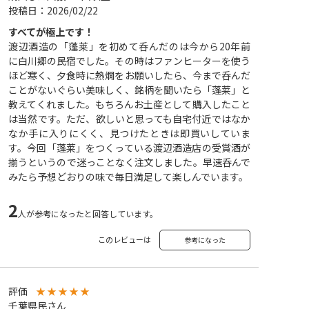
投稿日：2026/02/22
すべてが極上です！
渡辺酒造の「蓬莱」を初めて呑んだのは今から20年前
に白川郷の民宿でした。その時はファンヒーターを使う
ほど寒く、夕食時に熱燗をお願いしたら、今まで呑んだ
ことがないぐらい美味しく、銘柄を聞いたら「蓬莱」と
教えてくれました。もちろんお土産として購入したこと
は当然です。ただ、欲しいと思っても自宅付近ではなか
なか手に入りにくく、見つけたときは即買いしていま
す。今回「蓬莱」をつくっている渡辺酒造店の受賞酒が
揃うというので迷っことなく注文しました。早速呑んで
みたら予想どおりの味で毎日満足して楽しんでいます。
2
人が参考になったと回答しています。
このレビューは
参考になった
評価
★
★
★
★
★
千葉県民さん