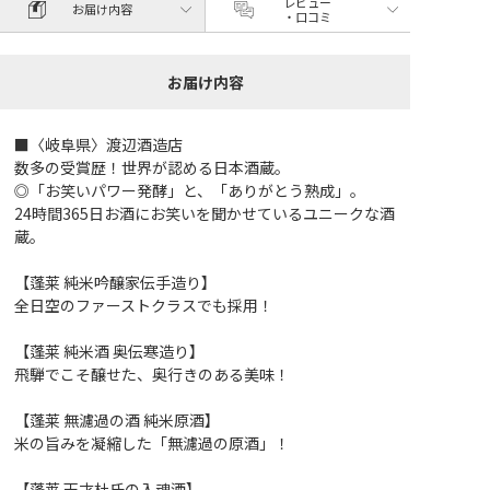
レビュー
お届け内容
・口コミ
お届け内容
■〈岐阜県〉渡辺酒造店
数多の受賞歴！世界が認める日本酒蔵。
◎「お笑いパワー発酵」と、「ありがとう熟成」。
24時間365日お酒にお笑いを聞かせているユニークな酒
蔵。
【蓬莱 純米吟醸家伝手造り】
全日空のファーストクラスでも採用！
【蓬莱 純米酒 奥伝寒造り】
飛騨でこそ醸せた、奥行きのある美味！
【蓬莱 無濾過の酒 純米原酒】
米の旨みを凝縮した「無濾過の原酒」！
【蓬莱 天才杜氏の入魂酒】