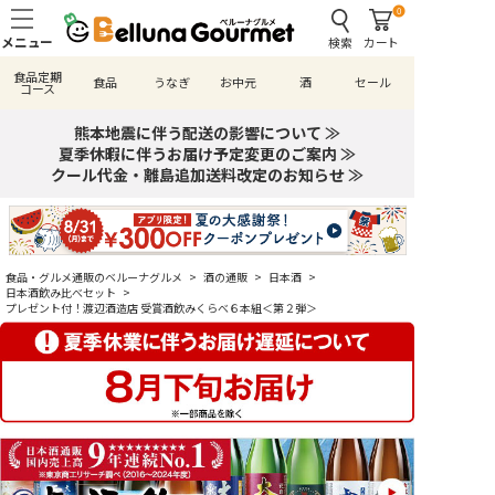
0
検索
カート
食品定期
食品
うなぎ
お中元
酒
セール
コース
熊本地震に伴う配送の影響について ≫
夏季休暇に伴うお届け予定変更のご案内 ≫
クール代金・離島追加送料改定のお知らせ ≫
食品・グルメ通販のベルーナグルメ
>
酒の通販
>
日本酒
>
日本酒飲み比べセット
>
プレゼント付！渡辺酒造店 受賞酒飲みくらべ６本組＜第２弾＞