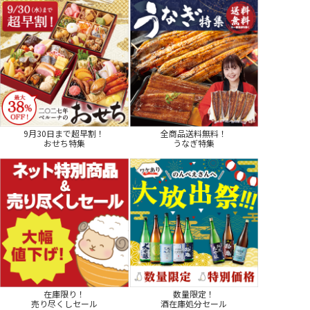
9月30日まで超早割！
全商品送料無料！
おせち特集
うなぎ特集
在庫限り！
数量限定！
売り尽くしセール
酒在庫処分セール