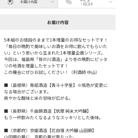
お届け内容
・口コミ
お届け内容
5本組のお値段のままで1本増量のお得なセットです！
「毎日の晩酌で美味しいお酒をお得に飲んでもらいた
い」という思いから生まれた1本増量企画シリーズ。
今回は、福島県「笹の川酒造」より冬の晩酌にピッタ
リの地酒を増量したセットです！
この機会にぜひお試しください！（利酒師 中山）
■〈島根県〉青砥酒造【青斗十字星】※瓶色が変更に
なる場合がございます。
爽やかな酸味と米の甘味が広がる。
■〈長野県〉千曲錦酒造【筑摩 純米大吟醸】
もう一杯飲みたくなるようなスッキリとした後味。
■〈京都府〉京姫酒造【花自慢 大吟醸 山田錦】
山田錦の華に、京都の華が重なった。