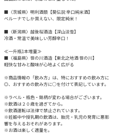
■〈茨城県〉明利酒類【葵伝説 辛口純米酒】
ベルーナでしか買えない、限定純米！
■〈新潟県〉越後桜酒造【深山淡雪】
冷酒・常温で美味しい芳醇辛口！
≪一升瓶1本増量≫
■〈福島県〉笹の川酒造【東北之地酒 笹の川】
軽快な甘みと酸味が心地よく広がる
※商品情報の「飲み方」は、特におすすめの飲み方に
◎、おすすめの飲み方に○を付けて表記しています。
※ラベル・瓶色・銘柄が変わる場合がございます。
※飲酒は２０歳を過ぎてから。
※飲酒運転は法律で禁止されています。
※妊娠中や授乳期の飲酒は、胎児・乳児の発育に悪影
響を与えるおそれがあります。
※お酒は楽しく適量を。