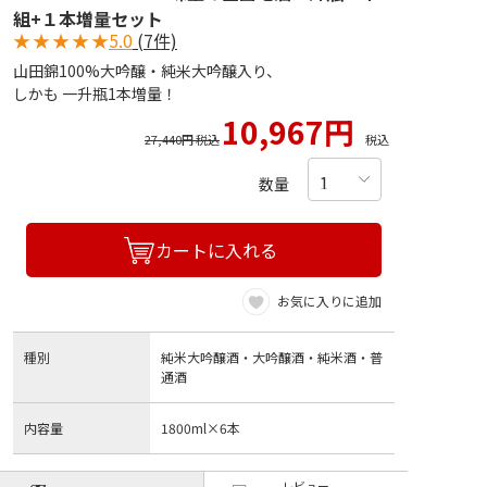
組+１本増量セット
★
★
★
★
★
5.0
(7件)
山田錦100%大吟醸・純米大吟醸入り、
しかも 一升瓶1本増量！
10,967円
27,440円 税込
税込
数量
カートに入れる
お気に入りに追加
種別
純米大吟醸酒・大吟醸酒・純米酒・普
通酒
内容量
1800ml×6本
レビュー