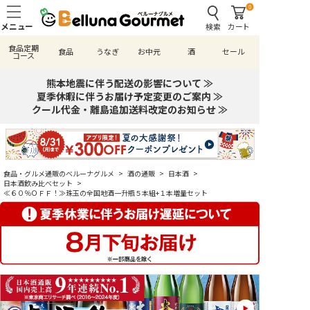
0
検索
カート
食品定期
食品
うなぎ
お中元
酒
セール
コース
熊本地震に伴う配送の影響について ≫
夏季休暇に伴うお届け予定変更のご案内 ≫
クール代金・離島追加送料改定のお知らせ ≫
食品・グルメ通販のベルーナグルメ
>
酒の通販
>
日本酒
>
日本酒飲み比べセット
>
≪６０％ＯＦＦ！≫珠玉の全国地酒一升瓶５本組+１本増量セット