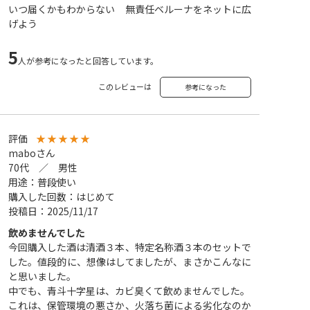
いつ届くかもわからない 無責任ベルーナをネットに広
げよう
5
人が参考になったと回答しています。
このレビューは
参考になった
評価
★
★
★
★
★
maboさん
70代 ／ 男性
用途：普段使い
購入した回数：はじめて
投稿日：2025/11/17
飲めませんでした
今回購入した酒は清酒３本、特定名称酒３本のセットで
した。値段的に、想像はしてましたが、まさかこんなに
と思いました。
中でも、青斗十字星は、カビ臭くて飲めませんでした。
これは、保管環境の悪さか、火落ち菌による劣化なのか