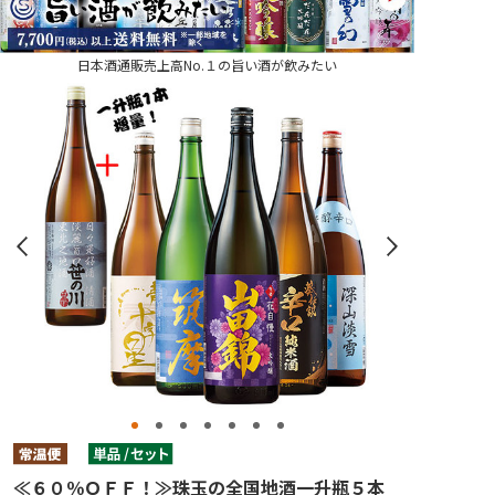
日本酒通販売上高No.１の旨い酒が飲みたい
≪６０％ＯＦＦ！≫珠玉の全国地酒一升瓶５本