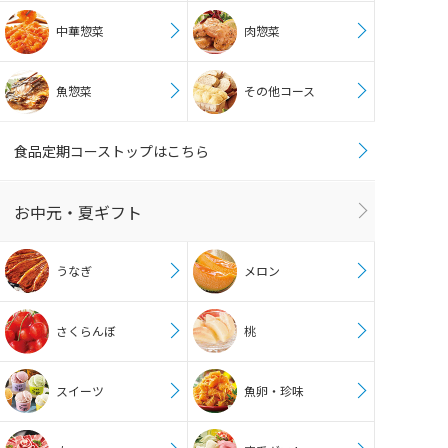
中華惣菜
肉惣菜
魚惣菜
その他コース
食品定期コーストップはこちら
お中元・夏ギフト
うなぎ
メロン
さくらんぼ
桃
スイーツ
魚卵・珍味