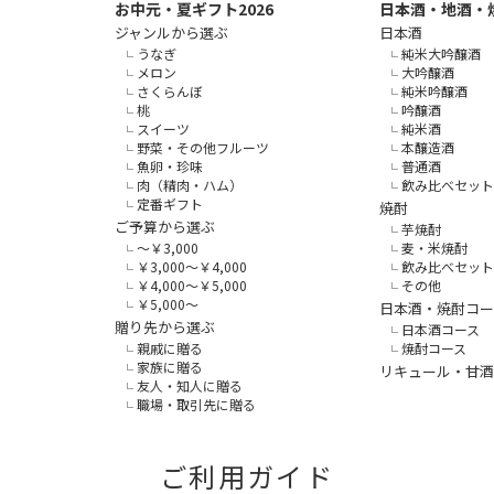
お中元・夏ギフト2026
日本酒・地酒・
ジャンルから選ぶ
日本酒
うなぎ
純米大吟醸酒
メロン
大吟醸酒
さくらんぼ
純米吟醸酒
桃
吟醸酒
スイーツ
純米酒
野菜・その他フルーツ
本醸造酒
魚卵・珍味
普通酒
肉（精肉・ハム）
飲み比べセット
定番ギフト
焼酎
ご予算から選ぶ
芋焼酎
～￥3,000
麦・米焼酎
￥3,000～￥4,000
飲み比べセット
￥4,000～￥5,000
その他
￥5,000～
日本酒・焼酎コー
贈り先から選ぶ
日本酒コース
親戚に贈る
焼酎コース
家族に贈る
リキュール・甘酒
友人・知人に贈る
職場・取引先に贈る
ご利用ガイド