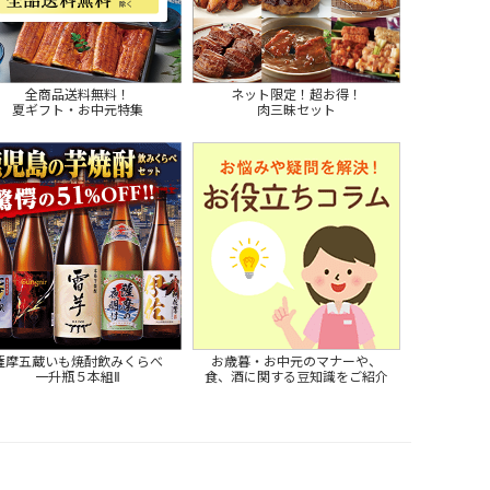
全商品送料無料！
ネット限定！超お得！
夏ギフト・お中元特集
肉三昧セット
薩摩五蔵いも焼酎飲みくらべ
お歳暮・お中元のマナーや、
一升瓶５本組Ⅱ
食、酒に関する豆知識をご紹介