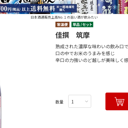
日本酒通販売上高No.１の旨い酒が飲みたい
佳撰 筑摩
熟成された濃厚な味わいの飲み口
口の中でお米のうまみを感じ
辛口の力強いのど越しが美味しく
数量