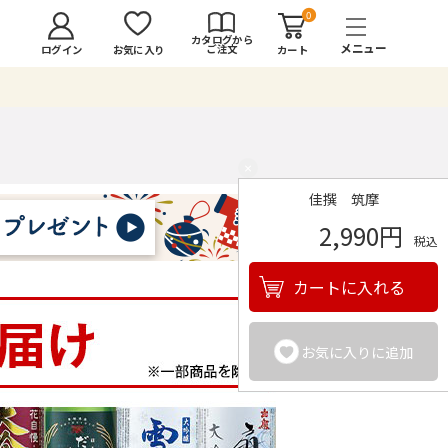
0
カタログから
ご注文
ログイン
カート
お気に入り
×
佳撰 筑摩
2,990円
税込
カートに入れる
お気に入りに追加