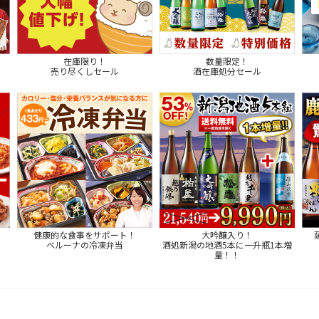
在庫限り！
数量限定！
売り尽くしセール
酒在庫処分セール
健康的な食事をサポート！
大吟醸入り！
ベルーナの冷凍弁当
酒処新潟の地酒5本に一升瓶1本増
量！！