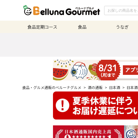
食品定期
コース
食品
うなぎ
食品・グルメ通販のベルーナグルメ
>
酒の通販
>
日本酒
>
日本酒