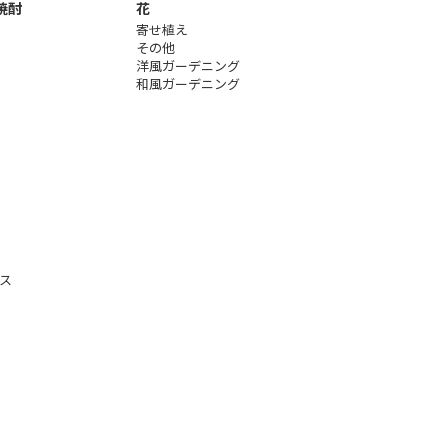
焼酎
花
寄せ植え
その他
洋風ガーデニング
和風ガーデニング
ス