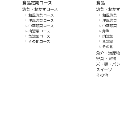
食品定期コース
食品
惣菜・おかずコース
惣菜・おかず
和風惣菜コース
和風惣菜
洋風惣菜コース
洋風惣菜
中華惣菜コース
中華惣菜
肉惣菜コース
弁当
魚惣菜コース
肉惣菜
その他コース
魚惣菜
その他
魚介・海産物
野菜・果物
米・麺・パン
スイーツ
その他