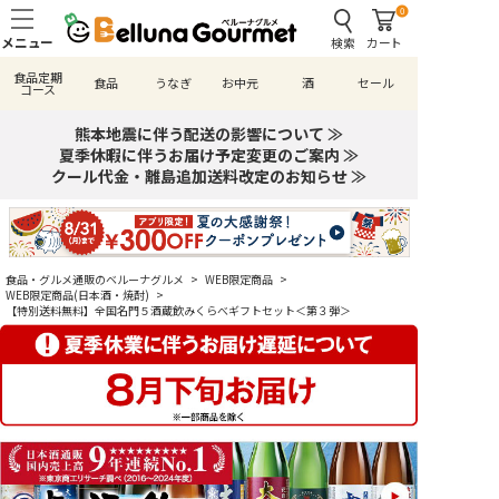
0
検索
カート
食品定期
食品
うなぎ
お中元
酒
セール
コース
熊本地震に伴う配送の影響について ≫
夏季休暇に伴うお届け予定変更のご案内 ≫
クール代金・離島追加送料改定のお知らせ ≫
食品・グルメ通販のベルーナグルメ
>
WEB限定商品
>
WEB限定商品(日本酒・焼酎)
>
【特別送料無料】全国名門５酒蔵飲みくらべギフトセット＜第３弾＞