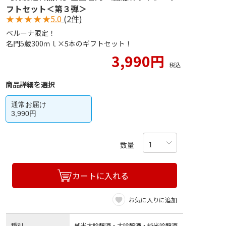
フトセット＜第３弾＞
★
★
★
★
★
5.0
(2件)
ベルーナ限定！
名門5蔵300ｍｌ×5本のギフトセット！
3,990円
税込
商品詳細を選択
通常お届け
3,990円
数量
カートに入れる
お気に入りに追加
種別
純米大吟醸酒・大吟醸酒・純米吟醸酒