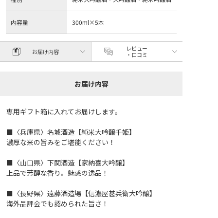
内容量
300ml×5本
レビュー
お届け内容
・口コミ
お届け内容
専用ギフト箱に入れてお届けします。
■〈兵庫県〉名城酒造【純米大吟醸千姫】
濃厚な米の旨みをご堪能ください！
■〈山口県〉下関酒造【家納喜大吟醸】
上品で芳醇な香り。魅惑の逸品！
■〈長野県〉遠藤酒造場【信濃屋甚兵衛大吟醸】
海外品評会でも認められた旨さ！