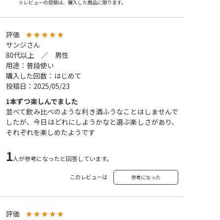
※レビューの投稿は、購入した商品に限ります。
評価
★
★
★
★
★
サンジさん
80代以上 ／ 男性
用途：普段使い
購入した回数：はじめて
投稿日：2025/05/23
1本ずつ楽しんでました
並べて飲み比べのような利き酒ふうなことはしませんで
したが、今日はどれにしようかなと選ぶ楽しさがあり、
それぞれを楽しめたようです
1
人が参考になったと回答しています。
このレビューは
参考になった
評価
★
★
★
★
★