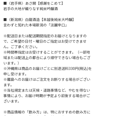
■〈岩手県〉あさ開【感謝をこめて】
岩手の大地が織りなす純米吟醸酒
■〈新潟県〉白龍酒造【本越後純米大吟醸】
言わずと知れた本場新潟の「淡麗辛口」
※配送日または配送期間指定のお届けとなりますの
で、ご希望の日付・曜日のご指定はお受けできませ
ん。ご了承ください。
※時間帯指定はお受けすることができます。（一部地
域または配送上の都合により順守できない場合もござ
います。）
※沖縄県は商品のお届けごとに別途送料330円(税込)を
申し受けます。
※離島へのお届けはご注文をお断りする場合がござい
ます。
※当社規定または天候・道路事情など、やむを得ない
事情により、お届け時期が予定より前後する場合がご
ざいます。
※商品情報の「飲み方」は、特におすすめの飲み方に