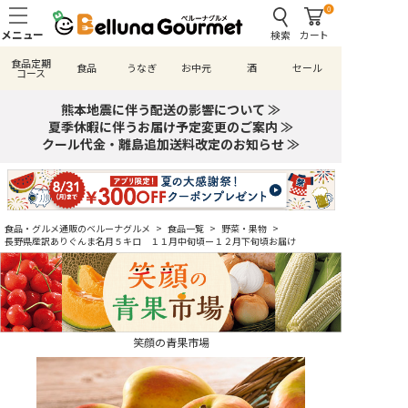
0
検索
カート
食品定期
食品
うなぎ
お中元
酒
セール
コース
熊本地震に伴う配送の影響について ≫
夏季休暇に伴うお届け予定変更のご案内 ≫
クール代金・離島追加送料改定のお知らせ ≫
食品・グルメ通販のベルーナグルメ
>
食品一覧
>
野菜・果物
>
長野県産訳ありぐんま名月５キロ １１月中旬頃ー１２月下旬頃お届け
笑顔の青果市場