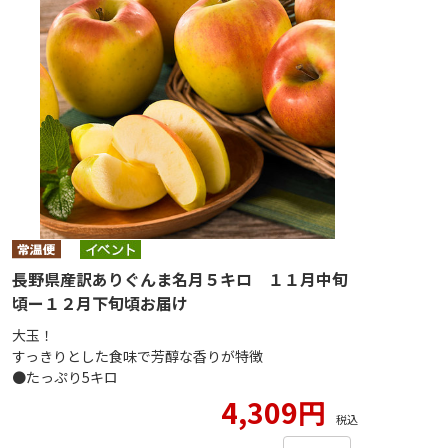
長野県産訳ありぐんま名月５キロ １１月中旬
頃ー１２月下旬頃お届け
大玉！
すっきりとした食味で芳醇な香りが特徴
●たっぷり5キロ
4,309円
税込