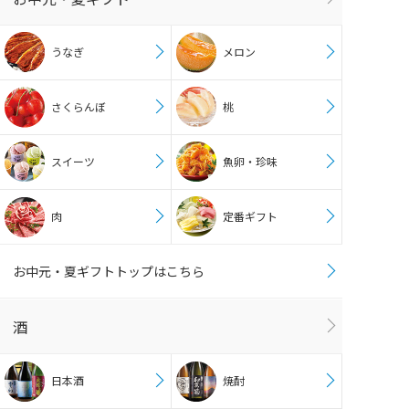
うなぎ
メロン
さくらんぼ
桃
スイーツ
魚卵・珍味
肉
定番ギフト
お中元・夏ギフトトップはこちら
酒
日本酒
焼酎