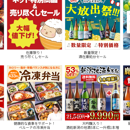
在庫限り！
数量限定！
売り尽くしセール
酒在庫処分セール
健康的な食事をサポート！
大吟醸入り！
ベルーナの冷凍弁当
酒処新潟の地酒5本に一升瓶1本増