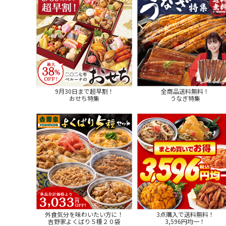
9月30日まで超早割！
全商品送料無料！
おせち特集
うなぎ特集
外食気分を味わいたい方に！
3点購入で送料無料！
吉野家よくばり５種２０袋
3,596円均一！