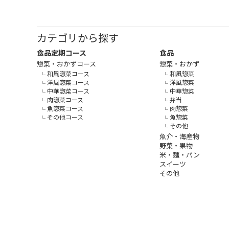
カテゴリから探す
食品定期コース
食品
惣菜・おかずコース
惣菜・おかず
和風惣菜コース
和風惣菜
洋風惣菜コース
洋風惣菜
中華惣菜コース
中華惣菜
肉惣菜コース
弁当
魚惣菜コース
肉惣菜
その他コース
魚惣菜
その他
魚介・海産物
野菜・果物
米・麺・パン
スイーツ
その他