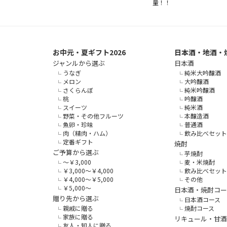
量！！
お中元・夏ギフト2026
日本酒・地酒・
ジャンルから選ぶ
日本酒
うなぎ
純米大吟醸酒
メロン
大吟醸酒
さくらんぼ
純米吟醸酒
桃
吟醸酒
スイーツ
純米酒
野菜・その他フルーツ
本醸造酒
魚卵・珍味
普通酒
肉（精肉・ハム）
飲み比べセット
定番ギフト
焼酎
ご予算から選ぶ
芋焼酎
～￥3,000
麦・米焼酎
￥3,000～￥4,000
飲み比べセット
￥4,000～￥5,000
その他
￥5,000～
日本酒・焼酎コー
贈り先から選ぶ
日本酒コース
親戚に贈る
焼酎コース
家族に贈る
リキュール・甘酒
友人・知人に贈る