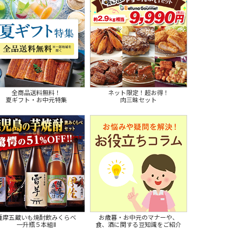
全商品送料無料！
ネット限定！超お得！
夏ギフト・お中元特集
肉三昧セット
薩摩五蔵いも焼酎飲みくらべ
お歳暮・お中元のマナーや、
一升瓶５本組Ⅱ
食、酒に関する豆知識をご紹介