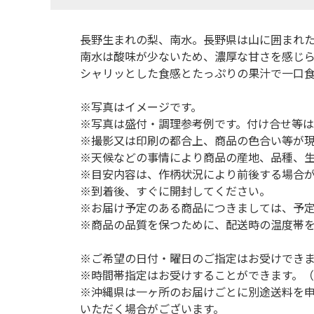
長野生まれの梨、南水。長野県は山に囲まれ
南水は酸味が少ないため、濃厚な甘さを感じ
シャリッとした食感とたっぷりの果汁で一口
※写真はイメージです。
※写真は盛付・調理参考例です。付け合せ等
※撮影又は印刷の都合上、商品の色合い等が
※天候などの事情により商品の産地、品種、
※目安内容は、作柄状況により前後する場合
※到着後、すぐに開封してください。
※お届け予定のある商品につきましては、予
※商品の品質を保つために、配送時の温度帯
※ご希望の日付・曜日のご指定はお受けでき
※時間帯指定はお受けすることができます。
※沖縄県は一ヶ所のお届けごとに別途送料を
いただく場合がございます。