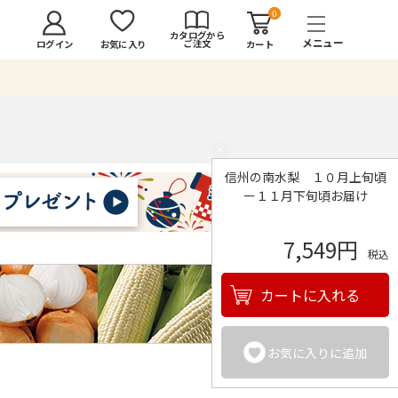
0
カタログから
ご注文
ログイン
カート
お気に入り
×
信州の南水梨 １０月上旬頃
ー１１月下旬頃お届け
7,549円
税込
カートに入れる
お気に入りに追加