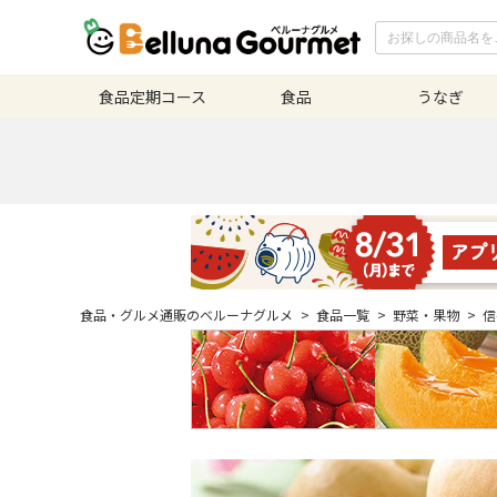
食品定期
コース
食品
うなぎ
食品・グルメ通販のベルーナグルメ
>
食品一覧
>
野菜・果物
>
信