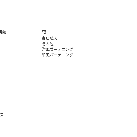
焼酎
花
寄せ植え
その他
洋風ガーデニング
和風ガーデニング
ス