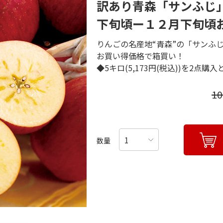
訳あり青森「サンふじ
下旬頃ー１２月下旬頃
りんごの名産地“青森”の「サンふ
お買い得価格で箱買い！
◆5キロ(5,173円(税込))を2点購入
1
数量