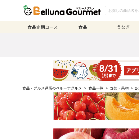
食品定期
コース
食品
うなぎ
食品・グルメ通販のベルーナグルメ
>
食品一覧
>
野菜・果物
>
訳