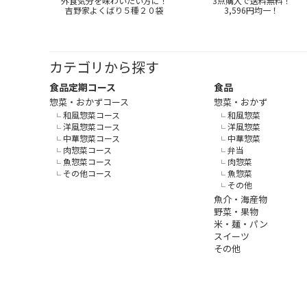
外食気分を味わいたい方に！
3点購入で送料無料！
吉野家よくばり５種２０袋
3,596円均一！
カテゴリから探す
食品定期コース
食品
惣菜・おかずコース
惣菜・おかず
和風惣菜コース
和風惣菜
洋風惣菜コース
洋風惣菜
中華惣菜コース
中華惣菜
肉惣菜コース
弁当
魚惣菜コース
肉惣菜
その他コース
魚惣菜
その他
魚介・海産物
野菜・果物
米・麺・パン
スイーツ
その他