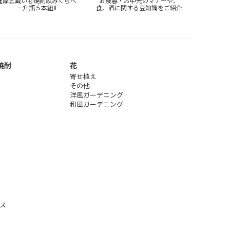
薩摩五蔵いも焼酎飲みくらべ
お歳暮・お中元のマナーや、
一升瓶５本組Ⅱ
食、酒に関する豆知識をご紹介
焼酎
花
寄せ植え
その他
洋風ガーデニング
和風ガーデニング
ス