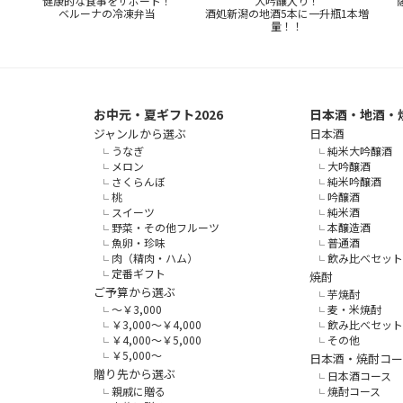
健康的な食事をサポート！
大吟醸入り！
ベルーナの冷凍弁当
酒処新潟の地酒5本に一升瓶1本増
量！！
お中元・夏ギフト2026
日本酒・地酒・
ジャンルから選ぶ
日本酒
うなぎ
純米大吟醸酒
メロン
大吟醸酒
さくらんぼ
純米吟醸酒
桃
吟醸酒
スイーツ
純米酒
野菜・その他フルーツ
本醸造酒
魚卵・珍味
普通酒
肉（精肉・ハム）
飲み比べセット
定番ギフト
焼酎
ご予算から選ぶ
芋焼酎
～￥3,000
麦・米焼酎
￥3,000～￥4,000
飲み比べセット
￥4,000～￥5,000
その他
￥5,000～
日本酒・焼酎コー
贈り先から選ぶ
日本酒コース
親戚に贈る
焼酎コース