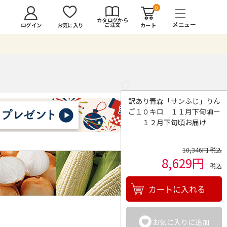
0
カタログから
ご注文
ログイン
カート
お気に入り
×
訳あり青森「サンふじ」りん
ご１０キロ １１月下旬頃ー
１２月下旬頃お届け
10,346円 税込
8,629円
税込
カートに入れる
お気に入りに追加