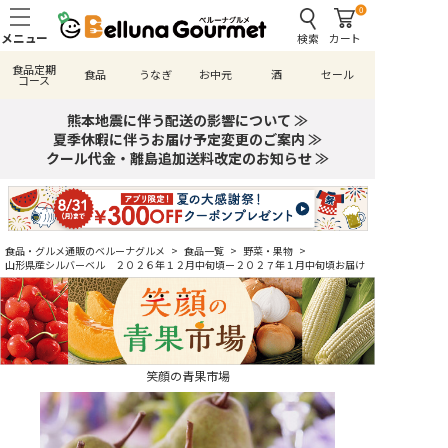
0
検索
カート
食品定期
食品
うなぎ
お中元
酒
セール
コース
熊本地震に伴う配送の影響について ≫
夏季休暇に伴うお届け予定変更のご案内 ≫
クール代金・離島追加送料改定のお知らせ ≫
食品・グルメ通販のベルーナグルメ
>
食品一覧
>
野菜・果物
>
山形県産シルバーベル ２０２６年１２月中旬頃ー２０２７年１月中旬頃お届け
笑顔の青果市場