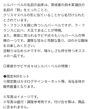
シルバーベルの名前の由来は、育成者の鈴木寅雄氏の
名前の「鈴」をとったことと、
クリスマスベルの形に似ていることから名付けられた
とされています。
ラ・フランスを親に持つシルバーベルですが、ラ・フ
ランスに比べ、大玉であることが特徴。
また、果皮に見られるサビや点々もシルバーベルの特
徴の一つです。濃厚な甘みと芳醇な香り、ほのかな酸味
をお楽しみください。
舌触りはなめらかですが、瑞々しさも併せ持つオスス
メの一品です。
◎果皮のサビや点々はシルバーベルの特徴！
◆限定400セット
※限定数はカタログやインターネット等、当社全体の
販売数量となります。
※写真はイメージです。
※写真は盛付・調理参考例です。付け合せ等は、商品
に含まれません。