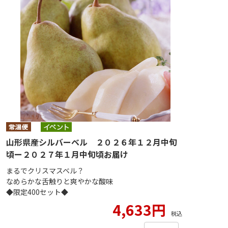
山形県産シルバーベル ２０２６年１２月中旬
頃ー２０２７年１月中旬頃お届け
まるでクリスマスベル？
なめらかな舌触りと爽やかな酸味
◆限定400セット◆
4,633円
税込