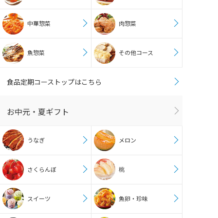
中華惣菜
肉惣菜
魚惣菜
その他コース
食品定期コーストップはこちら
お中元・夏ギフト
うなぎ
メロン
さくらんぼ
桃
スイーツ
魚卵・珍味