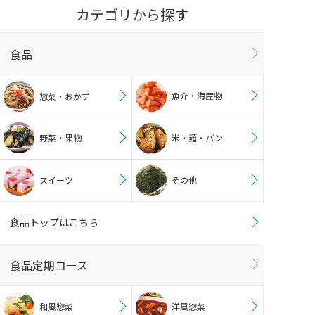
カテゴリから探す
食品
魚介・海産物
惣菜・おかず
野菜・果物
米・麺・パン
スイーツ
その他
食品トップはこちら
食品定期コース
和風惣菜
洋風惣菜