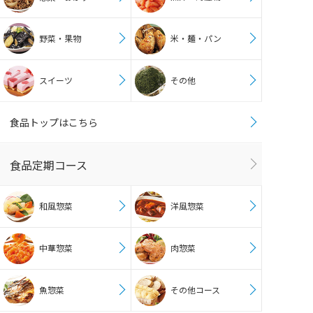
野菜・果物
米・麺・パン
スイーツ
その他
食品トップはこちら
食品定期コース
和風惣菜
洋風惣菜
中華惣菜
肉惣菜
魚惣菜
その他コース