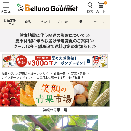
0
検索
カート
食品定期
食品
うなぎ
お中元
酒
セール
コース
熊本地震に伴う配送の影響について ≫
夏季休暇に伴うお届け予定変更のご案内 ≫
クール代金・離島追加送料改定のお知らせ ≫
食品・グルメ通販のベルーナグルメ
>
食品一覧
>
野菜・果物
>
レインボーレッドキウイ １０月上旬頃ー１１月中旬頃お届け
笑顔の青果市場