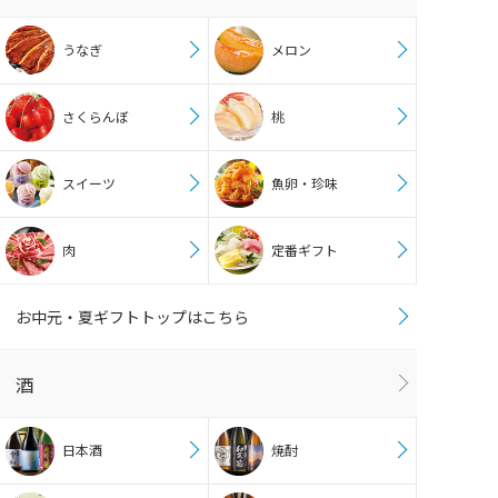
うなぎ
メロン
さくらんぼ
桃
スイーツ
魚卵・珍味
肉
定番ギフト
お中元・夏ギフトトップはこちら
酒
日本酒
焼酎