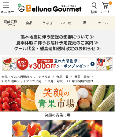
0
検索
カート
食品定期
食品
うなぎ
お中元
酒
セール
コース
熊本地震に伴う配送の影響について ≫
夏季休暇に伴うお届け予定変更のご案内 ≫
クール代金・離島追加送料改定のお知らせ ≫
食品・グルメ通販のベルーナグルメ
>
食品一覧
>
野菜・果物
>
訳あり瀬戸ジャイアンツ２房 １０月上旬頃ー１０月下旬頃お届け
笑顔の青果市場