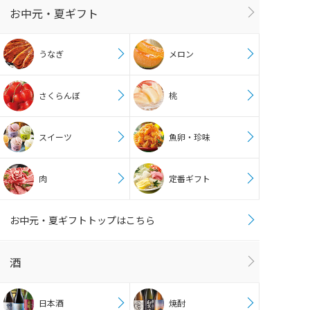
お中元・夏ギフト
うなぎ
メロン
さくらんぼ
桃
スイーツ
魚卵・珍味
肉
定番ギフト
お中元・夏ギフトトップはこちら
酒
日本酒
焼酎