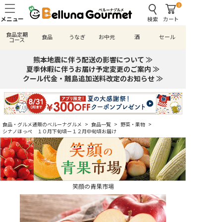
0
検索
カート
食品定期
食品
うなぎ
お中元
酒
セール
コース
熊本地震に伴う配送の影響について ≫
夏季休暇に伴うお届け予定変更のご案内 ≫
クール代金・離島追加送料改定のお知らせ ≫
食品・グルメ通販のベルーナグルメ
>
食品一覧
>
野菜・果物
>
シナノほっぺ １０月下旬頃ー１２月中旬頃お届け
笑顔の青果市場