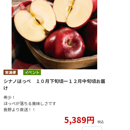
シナノほっぺ １０月下旬頃ー１２月中旬頃お届
け
希少！
ほっぺが落ちる美味しさです
長野より直送！！
5,389円
税込