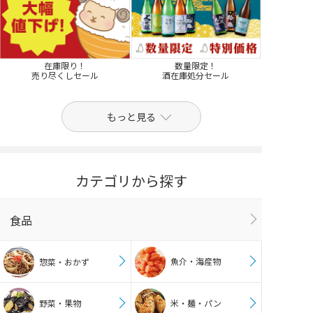
在庫限り！
数量限定！
売り尽くしセール
酒在庫処分セール
もっと見る
カテゴリから探す
食品
魚介・海産物
惣菜・おかず
野菜・果物
米・麺・パン