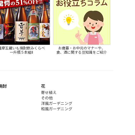
薩摩五蔵いも焼酎飲みくらべ
お歳暮・お中元のマナーや、
一升瓶５本組Ⅱ
食、酒に関する豆知識をご紹介
焼酎
花
寄せ植え
その他
洋風ガーデニング
和風ガーデニング