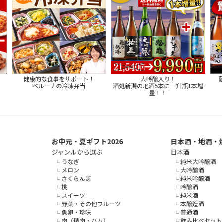
健康的な食事をサポート！
大吟醸入り！
ベルーナの冷凍弁当
酒処新潟の地酒5本に一升瓶1本増
量！！
お中元・夏ギフト2026
日本酒・地酒・
ジャンルから選ぶ
日本酒
うなぎ
純米大吟醸酒
メロン
大吟醸酒
さくらんぼ
純米吟醸酒
桃
吟醸酒
スイーツ
純米酒
野菜・その他フルーツ
本醸造酒
魚卵・珍味
普通酒
肉（精肉・ハム）
飲み比べセット