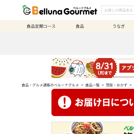
食品定期
コース
食品
うなぎ
食品・グルメ通販のベルーナグルメ
>
食品一覧
>
惣菜・おかず
>