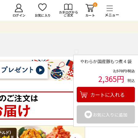
0
カタログから
ご注文
ログイン
カート
お気に入り
×
やわらか国産豚もつ煮４袋
2,570円 税込
2,365円
税込
カートに入れる
お気に入りに追加