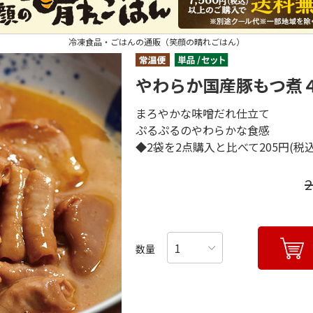
冷凍食品・ごはんの通販（笑顔の晴れごはん）
やわらか国産豚もつ煮
まろやかな味噌だれ仕立て
ぷるぷるのやわらかな食感
◆2袋を2点購入と比べて205円(税
数量