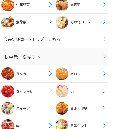
中華惣菜
肉惣菜
魚惣菜
その他コース
食品定期コーストップはこちら
お中元・夏ギフト
うなぎ
メロン
さくらんぼ
桃
スイーツ
魚卵・珍味
肉
定番ギフト