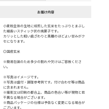
お届け内容
小麦粉主体の生地に焙煎した玄米をたっぷりとまぶし
た細長いスティック状の焼菓子です。
カリッとした軽い歯ざわりと黒糖のほどよい甘みがク
セになります。
◎国産玄米
※簡易包装のため多少の割れや欠けはご容赦くださ
い。
※写真はイメージです。
※写真は盛付・調理参考例です。付け合わせ等は商品
に含まれません。
※撮影又は印刷の都合上、商品の色合い等が現物と若
干異なる場合がございます。
※商品パッケージの仕様は予告なく変更になる場合が
ございます。