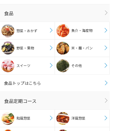
食品
魚介・海産物
惣菜・おかず
野菜・果物
米・麺・パン
スイーツ
その他
食品トップはこちら
食品定期コース
和風惣菜
洋風惣菜