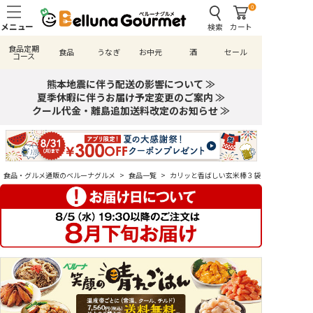
0
検索
カート
食品定期
食品
うなぎ
お中元
酒
セール
コース
熊本地震に伴う配送の影響について ≫
夏季休暇に伴うお届け予定変更のご案内 ≫
クール代金・離島追加送料改定のお知らせ ≫
食品・グルメ通販のベルーナグルメ
>
食品一覧
>
カリッと香ばしい玄米棒３袋